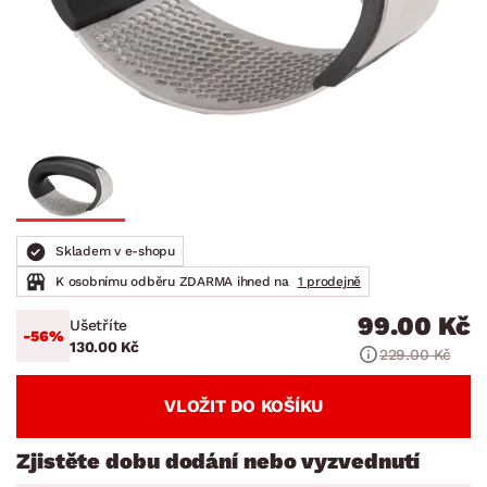
Skladem v e-shopu
K osobnímu odběru ZDARMA ihned na
1 prodejně
99.00 Kč
Ušetříte
-56%
130.00 Kč
229.00 Kč
VLOŽIT DO KOŠÍKU
Zjistěte dobu dodání nebo vyzvednutí