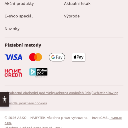
Akční produkty
Aktuální leták
E-shop speciál
Výprodej
Novinky
Platební metody
Všeobecné obchodní podmínky
Ochrana osobních údajů
Whistleblowing
Pravidla používání cookies
© 2026 ASKO - NÁBYTEK, všechna práva vyhrazena. - InveoCMS,
Inveo.cz
s.r.o.
Všechny uvedené ceny jsou vč. DPH.