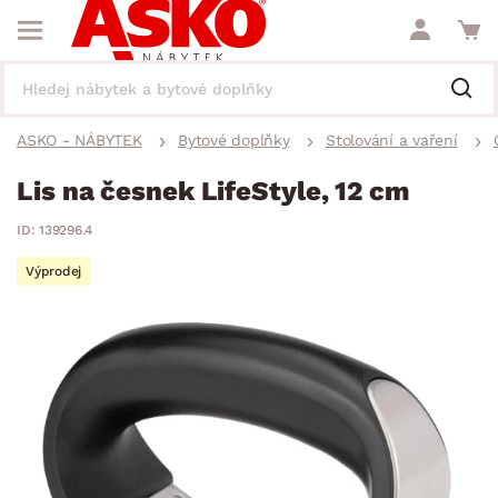
ASKO - NÁBYTEK
Bytové doplňky
Stolování a vaření
Lis na česnek LifeStyle, 12 cm
ID: 139296.4
Výprodej