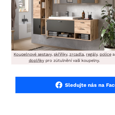
Koupelnové sestavy
,
skříňky
,
zrcadla
,
regály
,
police
a
doplňky
pro zútulnění vaší koupelny.
Sledujte nás na Fa