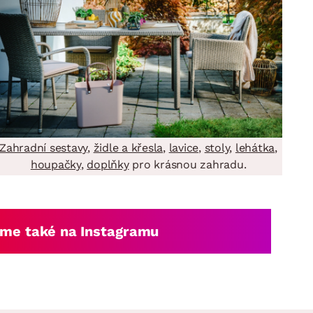
Zahradní sestavy
,
židle a křesla
,
lavice
,
stoly
,
lehátka
,
houpačky
,
doplňky
pro krásnou zahradu.
me také na Instagramu