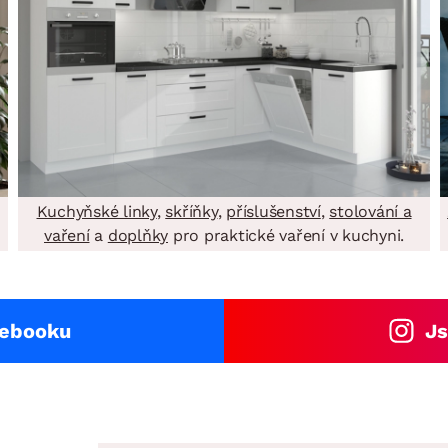
Kuchyňské linky
,
skříňky
,
příslušenství
,
stolování a
vaření
a
doplňky
pro praktické vaření v kuchyni.
cebooku
Js