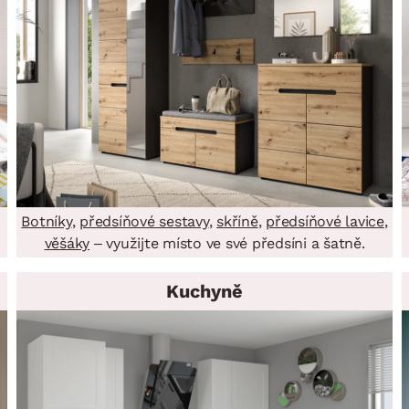
Botníky
,
předsíňové sestavy
,
skříně
,
předsíňové lavice
,
věšáky
– využijte místo ve své předsíni a šatně.
Kuchyně