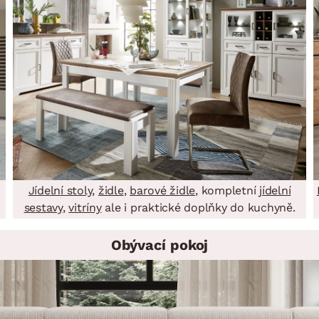
NÍ
DOMÁCÍ SPOTŘEBIČE
ZAHRADNÍ 
tavy
Z
vy
Z
avy
Jídelní stoly
,
židle
,
barové židle
, kompletní
jídelní
sestavy
,
vitríny
ale i praktické doplňky do kuchyně.
Obývací pokoj