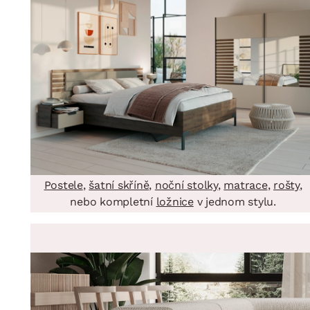
Jídelna
BYTOVÝ TEXTIL
STOLOVÁNÍ A VAŘE
Koupelnové ses
Dětský pokoj
Přikrývky
Jídelní servis
Jídelní sesta
Polštáře
Předsíň, šatna a chodba
Příbory
Zahradní sest
Koberce
Hrnce
Kuchyně
Závěsy a žaluzie
Pánve
Koupelna
Zobrazit vše
Zobrazit vše
Zahrada
VELIKONOCE
Domácnost
Postele
,
šatní skříně
,
noční stolky
,
matrace
,
rošty
,
nebo kompletní
ložnice
v jednom stylu.