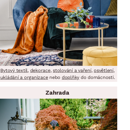
Bytový textil
,
dekorace
,
stolování a vaření
,
osvětlení
,
ukládání a organizace
nebo
doplňky
do domácnosti.
Zahrada