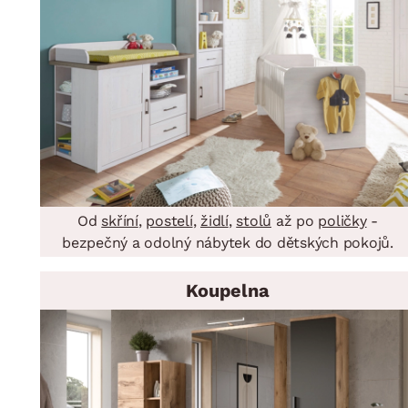
Od
skříní
,
postelí
,
židlí
,
stolů
až po
poličky
-
bezpečný a odolný nábytek do dětských pokojů.
Koupelna