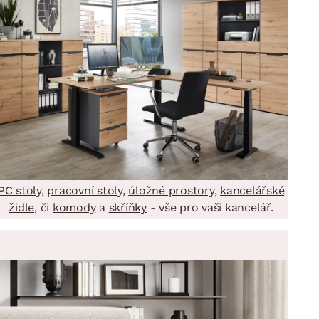
DOPLŇKY
VÁNOCE
ahradní doplňky
ahradní sestavy
PC stoly
,
pracovní stoly
,
úložné prostory
,
kancelářské
židle
, či
komody
a
skříňky
- vše pro vaši kancelář.