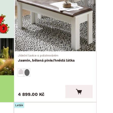
Jídelní lavice s polstrováním
Jasmin, bělená pinie/hnědá látka
4 899.00 Kč
Leták