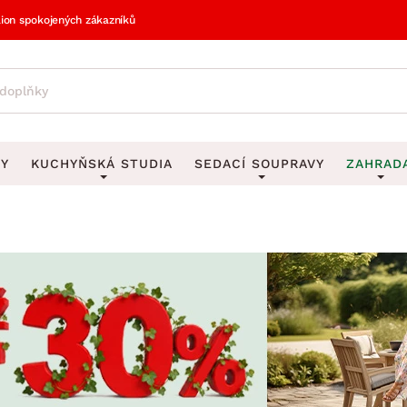
lion spokojených zákazníků
VY
KUCHYŇSKÁ STUDIA
SEDACÍ SOUPRAVY
ZAHRAD
vy
DEKORACE
Sedací soupravy do U
UKLÁDÁNÍ 
y
Obrazy
Věšáky na klí
avy
Rohové sedací soupravy
Zahr
Zrcadla
Stojany na de
tavy
Sedací soupravy 3-2-1
Z
la
Hodiny
Stojany na no
avy
Sedací soupravy na míru
Vázy
Stojany na ob
vy
Za
Zobrazit vše
Zobrazit vše
avy
Z