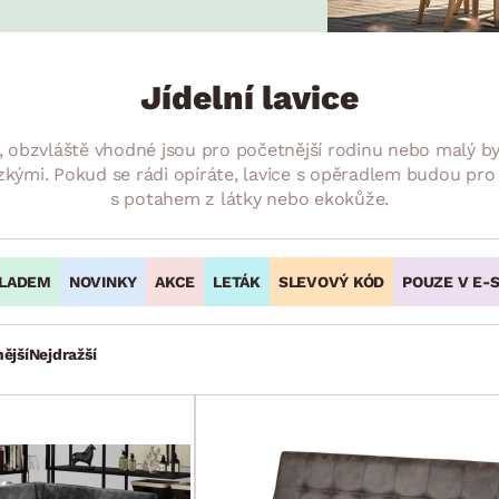
NÍ
DOMÁCÍ SPOTŘEBIČE
ZAHRADNÍ 
tavy
Z
vy
Z
Jídelní lavice
avy
, obzvláště vhodné jsou pro početnější rodinu nebo malý byt
kými. Pokud se rádi opíráte, lavice s opěradlem budou pro V
s potahem z látky nebo ekokůže.
LADEM
NOVINKY
AKCE
LETÁK
SLEVOVÝ KÓD
POUZE V E-
ější
Nejdražší