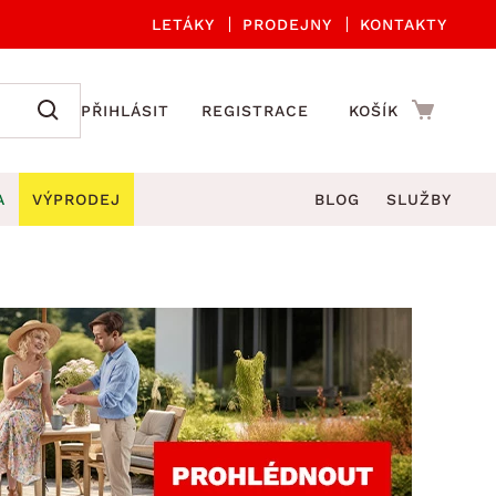
LETÁKY
PRODEJNY
KONTAKTY
PŘIHLÁSIT
REGISTRACE
KOŠÍK
A
VÝPRODEJ
BLOG
SLUŽBY
A ORGANIZACE
Zahradní sety
DROBNÉ BYTOVÉ DOPLŇKY
če
Kuchyňské příslušenství
adní židle a křesla
štníky
Kuchyňské doplňky
ahradní lavice
viny
Koupelnové doplňky
Zahradní stoly
lečení
Zahradní doplňky
hradní houpačky
Zobrazit vše
ahradní lehátka