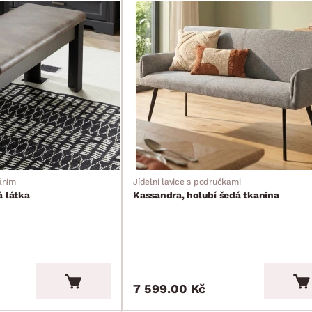
váním
Jídelní lavice s područkami
á látka
Kassandra, holubí šedá tkanina
7 599.00 Kč