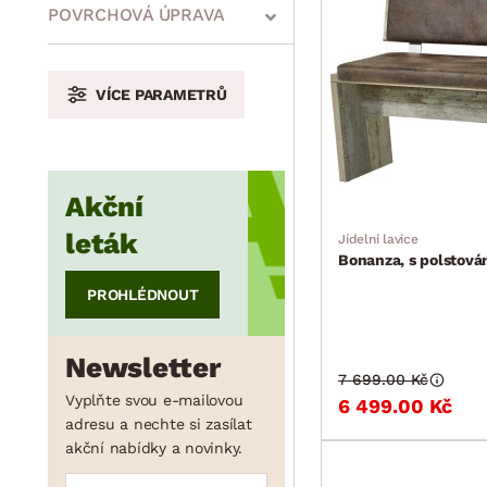
min.
cm
max.
cm
POVRCHOVÁ ÚPRAVA
VÍCE PARAMETRŮ
min.
cm
max.
cm
Akční
min.
cm
max.
cm
leták
Jídelní lavice
Bonanza, s polstová
PROHLÉDNOUT
min.
cm
max.
cm
Newsletter
7 699.00 Kč
min.
cm
max.
cm
Vyplňte svou e-mailovou
6 499.00 Kč
adresu a nechte si zasílat
akční nabídky a novinky.