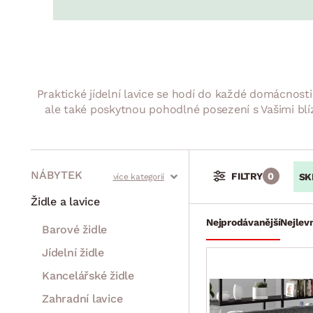
Jídelna
BYTOVÝ TEXTIL
STOLOVÁNÍ A VAŘE
Koupelnové ses
Dětský pokoj
Přikrývky
Jídelní servis
Jídelní sesta
Polštáře
Předsíň, šatna a chodba
Příbory
Zahradní sest
Koberce
Hrnce
Kuchyně
Praktické jídelní lavice se hodí do každé domácnosti
Závěsy a žaluzie
Pánve
Koupelna
ale také poskytnou pohodlné posezení s Vašimi blíz
Zobrazit vše
Zobrazit vše
Zahrada
VELIKONOCE
Domácnost
NÁBYTEK
FILTRY
0
SK
Stoly a stolky
Křesla a sezení
Židle a lavice
Nejprodávanější
Nejlevn
Barové židle
Jídelní židle
Kancelářské židle
Zahradní lavice