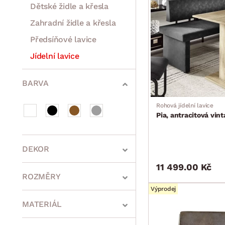
Dětské židle a křesla
Zahradní židle a křesla
Předsíňové lavice
Jídelní lavice
Postele
Šatní skříně
Rošty
Matrace
Komody, skříňky a vitríny
Bytové doplňky
Sedací soupravy a pohovky
Sestavy a stěny
Drobný nábytek
Spotřebiče
BARVA
Rohová jídelní lavice
Pia, antracitová vin
DEKOR
11 499.00 Kč
ROZMĚRY
Výprodej
MATERIÁL