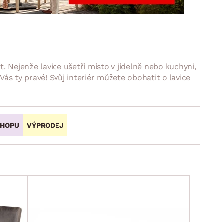
DOPLŇKY
VÁNOCE
ahradní doplňky
ahradní sestavy
. Nejenže lavice ušetří místo v jídelně nebo kuchyni,
ás ty pravé! Svůj interiér můžete obohatit o lavice
SHOPU
VÝPRODEJ