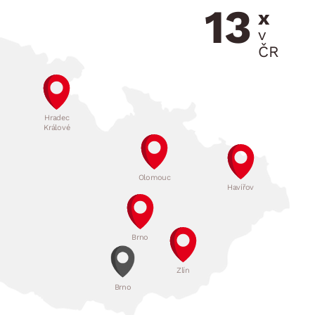
NÍ
DOMÁCÍ SPOTŘEBIČE
13
ZAHRADNÍ 
x
tavy
Z
v
vy
Z
ČR
avy
Hradec
Králové
Olomouc
Havířov
Brno
Zlín
Brno