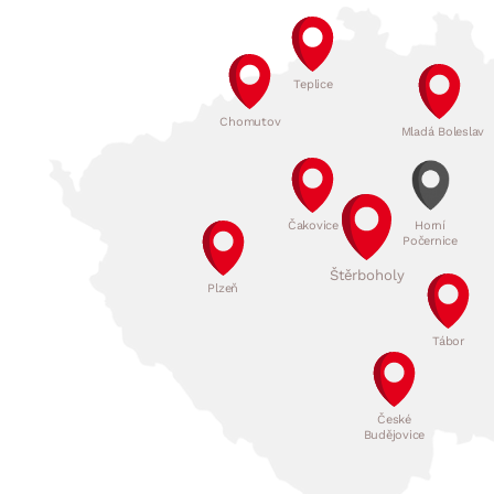
Jídelna
BYTOVÝ TEXTIL
STOLOVÁNÍ A VAŘE
Koupelnové ses
Dětský pokoj
Přikrývky
Jídelní servis
Jídelní sesta
Polštáře
Předsíň, šatna a chodba
Příbory
Teplice
Zahradní sest
Koberce
Hrnce
Chomutov
Kuchyně
Mladá Boleslav
Závěsy a žaluzie
Pánve
Koupelna
Zobrazit vše
Zobrazit vše
Zahrada
Čakovice
Horní
Počernice
VELIKONOCE
Domácnost
Štěrboholy
Plzeň
Tábor
České
Budějovice