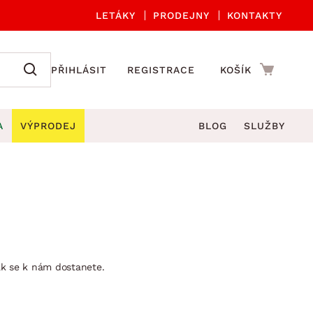
LETÁKY
PRODEJNY
KONTAKTY
PŘIHLÁSIT
REGISTRACE
KOŠÍK
A
VÝPRODEJ
BLOG
SLUŽBY
A ORGANIZACE
Zahradní sety
DROBNÉ BYTOVÉ DOPLŇKY
če
Kuchyňské příslušenství
adní židle a křesla
štníky
Kuchyňské doplňky
ahradní lavice
viny
Koupelnové doplňky
Zahradní stoly
lečení
Zahradní doplňky
ak se k nám dostanete.
hradní houpačky
Zobrazit vše
ahradní lehátka