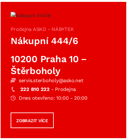
DOPLŇKY
VÁNOCE
ahradní doplňky
ahradní sestavy
Prodejna ASKO - NÁBYTEK
Nákupní 444/6
10200 Praha 10 –
Štěrboholy
servis.sterboholy@asko.net
222 810 222
- Prodejna
Dnes otevřeno: 10:00 - 20:00
ZOBRAZIT VÍCE