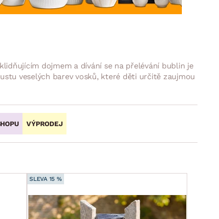
DOPLŇKY
VÁNOCE
ahradní doplňky
ahradní sestavy
lidňujícím dojmem a dívání se na přelévání bublin je
oustu veselých barev vosků, které děti určitě zaujmou
SHOPU
VÝPRODEJ
SLEVA 15 %