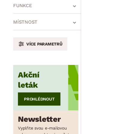
min.
cm
max.
cm
FUNKCE
MÍSTNOST
min.
cm
max.
cm
VÍCE PARAMETRŮ
min.
cm
max.
cm
Akční
leták
PROHLÉDNOUT
Newsletter
Vyplňte svou e-mailovou