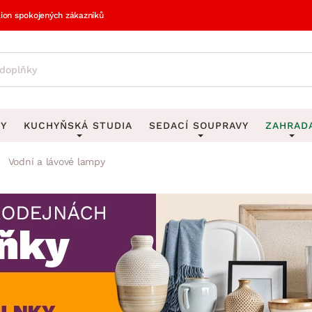
lion spokojených zákazníků
VY
KUCHYŇSKÁ STUDIA
SEDACÍ SOUPRAVY
ZAHRAD
Vodní a lávové lampy
vy
DEKORACE
Sedací soupravy do U
UKLÁDÁNÍ 
y
Obrazy
Věšáky na klí
avy
Rohové sedací soupravy
Zahr
Zrcadla
Stojany na de
tavy
Sedací soupravy 3-2-1
Z
la
Hodiny
Stojany na no
avy
Sedací soupravy na míru
Vázy
Stojany na ob
vy
Za
Zobrazit vše
Zobrazit vše
avy
Z