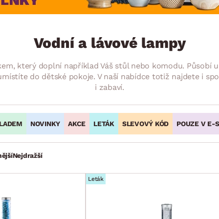
NÍ
DOMÁCÍ SPOTŘEBIČE
ZAHRADNÍ 
tavy
Z
vy
Z
Vodní a lávové lampy
avy
m, který doplní například Váš stůl nebo komodu. Působí uk
místíte do dětské pokoje. V naší nabídce totiž najdete i sp
i zabaví.
LADEM
NOVINKY
AKCE
LETÁK
SLEVOVÝ KÓD
POUZE V E-
ější
Nejdražší
Leták