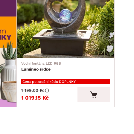
Vodní fontána LED RGB
Lumineo srdce
Cena po zadání kódu DOPLNKY
1 199.00 Kč
1 019.15 Kč