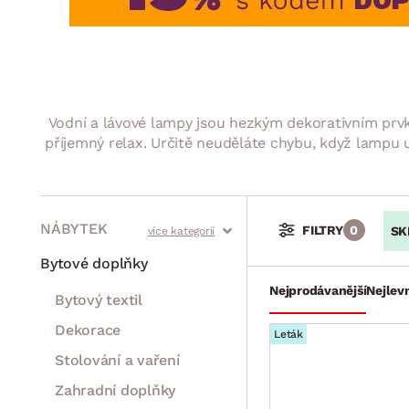
Jídelna
BYTOVÝ TEXTIL
STOLOVÁNÍ A VAŘE
Koupelnové ses
Dětský pokoj
Přikrývky
Jídelní servis
Jídelní sesta
Polštáře
Předsíň, šatna a chodba
Příbory
Zahradní sest
Koberce
Hrnce
Kuchyně
Vodní a lávové lampy jsou hezkým dekorativním prvke
Závěsy a žaluzie
Pánve
Koupelna
příjemný relax. Určitě neuděláte chybu, když lampu u
Zobrazit vše
Zobrazit vše
Zahrada
VELIKONOCE
Domácnost
NÁBYTEK
FILTRY
0
SK
Stoly a stolky
Křesla a sezení
Židle a lavice
Postele
Šatní skříně
Rošty
Matrace
Komody, skříňky a vitríny
Bytové doplňky
Nejprodávanější
Nejlevn
Bytový textil
Dekorace
Leták
Stolování a vaření
Zahradní doplňky