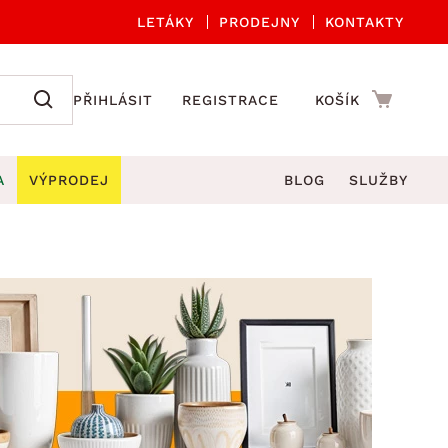
LETÁKY
PRODEJNY
KONTAKTY
PŘIHLÁSIT
REGISTRACE
KOŠÍK
A
VÝPRODEJ
BLOG
SLUŽBY
A ORGANIZACE
Zahradní sety
DROBNÉ BYTOVÉ DOPLŇKY
če
Kuchyňské příslušenství
adní židle a křesla
štníky
Kuchyňské doplňky
ahradní lavice
viny
Koupelnové doplňky
Zahradní stoly
lečení
Zahradní doplňky
hradní houpačky
Zobrazit vše
ahradní lehátka