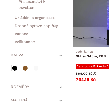
Příslušenství k
osvětlení
Ukládání a organizace
Drobné bytové doplňky
Vánoce
Velikonoce
Sedací soupravy a pohovky
Sestavy a stěny
Drobný nábytek
Spotřebiče
Vodní lampa
BARVA
Glitter 34 cm, RGB
Cena po zadání kódu 
899.00 Kč
764.15 Kč
ROZMĚRY
MATERIÁL