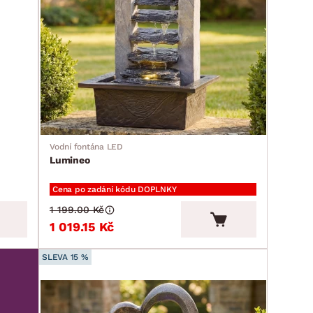
Vodní fontána LED
Lumineo
Cena po zadání kódu DOPLNKY
1 199.00 Kč
1 019.15 Kč
SLEVA 15 %