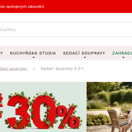
lion spokojených zákazníků
VY
KUCHYŇSKÁ STUDIA
SEDACÍ SOUPRAVY
ZAHRAD
dací soupravy
Sedací soupravy 3-2-1
vy
DEKORACE
Sedací soupravy do U
UKLÁDÁNÍ 
y
Obrazy
Věšáky na klí
avy
Rohové sedací soupravy
Zahr
Zrcadla
Stojany na de
tavy
Sedací soupravy 3-2-1
Z
la
Hodiny
Stojany na no
avy
Sedací soupravy na míru
Vázy
Stojany na ob
vy
Za
Zobrazit vše
Zobrazit vše
avy
Z