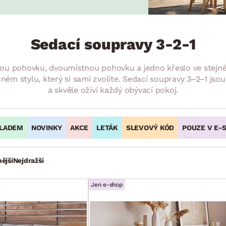
NÍ
DOMÁCÍ SPOTŘEBIČE
ZAHRADNÍ 
tavy
Z
vy
Z
Sedací soupravy 3-2-1
avy
tnou pohovku, dvoumístnou pohovku a jedno křeslo ve stejné
ečném stylu, který si sami zvolíte. Sedací soupravy 3–2–1 js
a skvěle oživí každý obývací pokoj.
LADEM
NOVINKY
AKCE
LETÁK
SLEVOVÝ KÓD
POUZE V E-
ější
Nejdražší
Jen e-shop