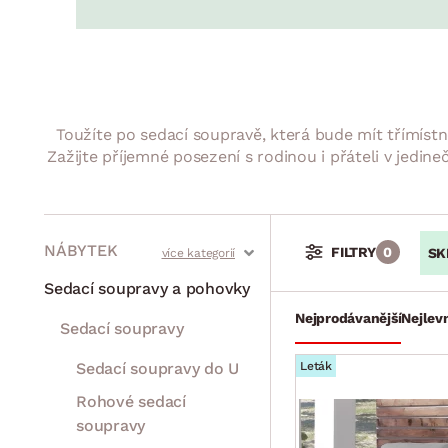
Jídelna
BYTOVÝ TEXTIL
STOLOVÁNÍ A VAŘE
Koupelnové ses
Dětský pokoj
Přikrývky
Jídelní servis
Jídelní sesta
Polštáře
Předsíň, šatna a chodba
Příbory
Zahradní sest
Koberce
Hrnce
Kuchyně
Toužíte po sedací soupravě, která bude mít třímís
Závěsy a žaluzie
Pánve
Koupelna
Zažijte příjemné posezení s rodinou i přáteli v jedin
Zobrazit vše
Zobrazit vše
Zahrada
VELIKONOCE
Domácnost
NÁBYTEK
FILTRY
0
SK
Stoly a stolky
Křesla a sezení
Židle a lavice
Postele
Šatní skříně
Rošty
Matrace
Komody, skříňky a vitríny
Bytové doplňky
Sedací soupravy a pohovky
Nejprodávanější
Nejlevn
Sedací soupravy
Sedací soupravy do U
Leták
Rohové sedací
soupravy