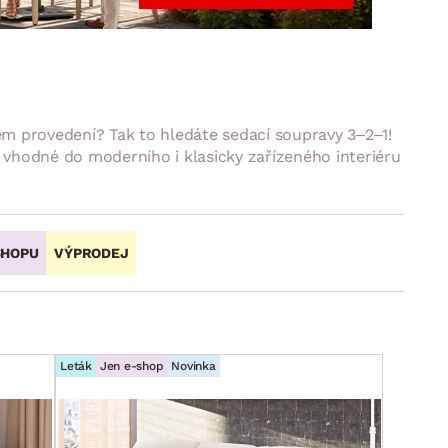
DOPLŇKY
VÁNOCE
ahradní doplňky
ahradní sestavy
m provedení? Tak to hledáte sedací soupravy 3–2–1!
ou vhodné do moderního i klasicky zařízeného interiéru
SHOPU
VÝPRODEJ
Leták
Jen e-shop
Novinka