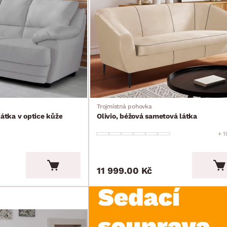
Trojmístná pohovka
látka v optice kůže
Olivio, béžová sametová látka
+ 1
11 999.00 Kč