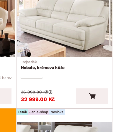
Trojsedák
Nebolo, krémová kůže
0 barev
36 999.00 Kč
32 999.00 Kč
Leták
Jen e-shop
Novinka