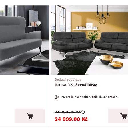
Sedací souprava
Bruno 3-2, černá látka
na prodejnách také v dalších variantách
27 999.00 Kč
24 999.00 Kč