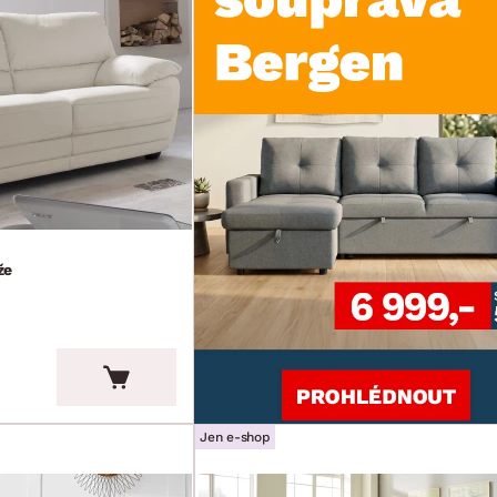
že
Jen e-shop