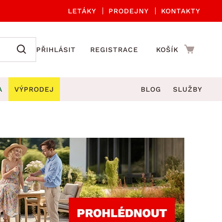
LETÁKY
PRODEJNY
KONTAKTY
PŘIHLÁSIT
REGISTRACE
KOŠÍK
A
VÝPRODEJ
BLOG
SLUŽBY
A ORGANIZACE
Zahradní sety
DROBNÉ BYTOVÉ DOPLŇKY
če
Kuchyňské příslušenství
adní židle a křesla
štníky
Kuchyňské doplňky
ahradní lavice
viny
Koupelnové doplňky
Zahradní stoly
lečení
Zahradní doplňky
hradní houpačky
Zobrazit vše
ahradní lehátka