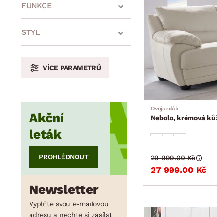
min.
cm
max.
cm
FUNKCE
STYL
min.
cm
max.
cm
VÍCE PARAMETRŮ
min.
cm
max.
cm
Dvojsedák
Akční
Nebolo, krémová ků
leták
min.
cm
max.
cm
PROHLÉDNOUT
29 999.00 Kč
27 999.00 Kč
min.
cm
max.
cm
Newsletter
Vyplňte svou e-mailovou
adresu a nechte si zasílat