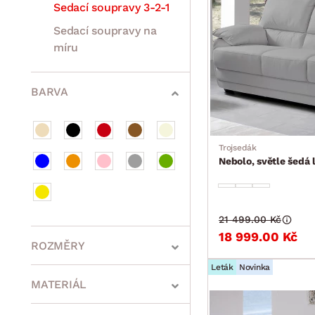
Sedací soupravy 3-2-1
Sedací soupravy na
míru
Sestavy a stěny
Drobný nábytek
Spotřebiče
BARVA
Trojsedák
Nebolo, světle šedá 
21 499.00 Kč
18 999.00 Kč
ROZMĚRY
Leták
Novinka
MATERIÁL