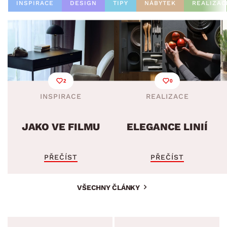
INSPIRACE
DESIGN
TIPY
NÁBYTEK
REALIZAC
2
0
INSPIRACE
REALIZACE
JAKO VE FILMU
ELEGANCE LINIÍ
PŘEČÍST
PŘEČÍST
VŠECHNY ČLÁNKY