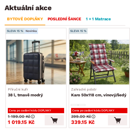
Aktuální akce
BYTOVÉ DOPLŇKY
POSLEDNÍ ŠANCE
1 + 1 Matrace
SLEVA 15 %
Novinka
SLEVA 15 %
Příruční kufr
Zahradní polstr
38 l, tmavě modrý
Karo 50x118 cm, vínový/šedý
Cena po zadání kódu DOPLNKY
Cena po zadání kódu DOPLNKY
1 199.00 Kč
399.00 Kč
1 019.15 Kč
339.15 Kč