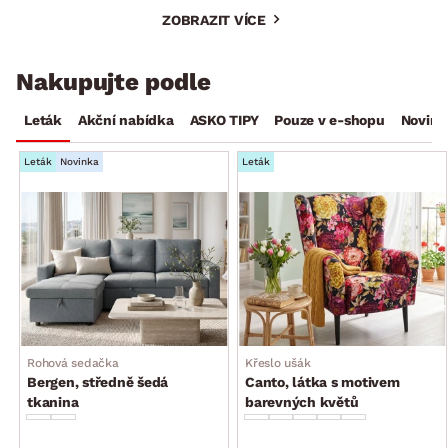
ZOBRAZIT VÍCE
Nakupujte podle
Leták
Akční nabídka
ASKO TIPY
Pouze v e-shopu
Novink
Leták
Novinka
Leták
Rohová sedačka
Křeslo ušák
Bergen, středně šedá
Canto, látka s motivem
tkanina
barevných květů