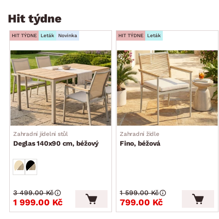
Hit týdne
HIT TÝDNE
Leták
Novinka
HIT TÝDNE
Leták
Zahradní jídelní stůl
Zahradní židle
Deglas 140x90 cm, béžový
Fino, béžová
3 499.00 Kč
1 599.00 Kč
1 999.00 Kč
799.00 Kč