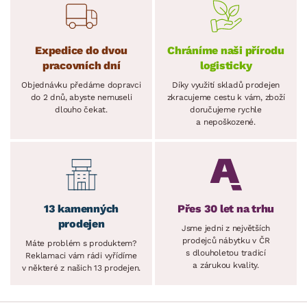
Expedice do dvou
Chráníme naši přírodu
pracovních dní
logisticky
Objednávku předáme dopravci
Díky využití skladů prodejen
do 2 dnů, abyste nemuseli
zkracujeme cestu k vám, zboží
dlouho čekat.
doručujeme rychle
a nepoškozené.
13 kamenných
Přes 30 let na trhu
prodejen
Jsme jedni z největších
prodejců nábytku v ČR
Máte problém s produktem?
s dlouholetou tradicí
Reklamaci vám rádi vyřídíme
a zárukou kvality.
v některé z našich 13 prodejen.