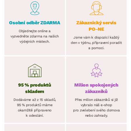
Osobní odběr ZDARMA
Zákaznický servis
PO–NE
Objednejte online a
vyzvedněte zdarma na našich
Jsme vám k dispozici každý
výdejních místech.
den v týdnu, připraveni poradit
a pomoci.
95 % produktů
Milion spokojených
skladem
zákazníků
Dodáváme až z 15 skladů,
Přes milion zákazníků si již
95 % produktů máme
vybralo náš e-shop
okamžitě připraveno
pro zvelebení svého domova
k odeslání.
nebo zahrady.