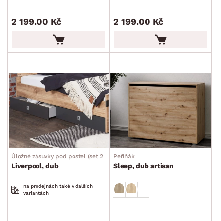
2 199.00 Kč
2 199.00 Kč
DEKOR
ROZMĚRY
MATERIÁL
min.
cm
max.
cm
POVRCHOVÁ ÚPRAVA
min.
cm
max.
cm
Úložné zásuvky pod postel (set 2 ks)
Peřiňák
Liverpool, dub
Sleep, dub artisan
STYL
min.
cm
max.
cm
na prodejnách také v dalších
variantách
MÍSTNOST