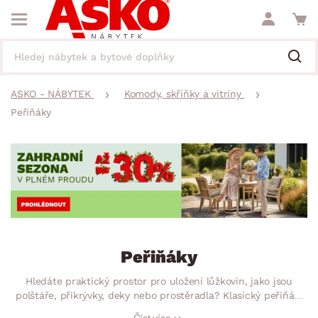
ASKO - NÁBYTEK
Komody, skříňky a vitríny
Peřiňáky
Peřiňáky
Hledáte praktický prostor pro uložení lůžkovin, jako jsou
polštáře, přikrývky, deky nebo prostěradla? Klasický peřiňák,
ať už výklopný nebo zásuvkový, bude skvělým řešením do Vaší
Číst více