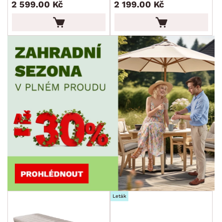
2 599.00 Kč
2 199.00 Kč
PET FRIENDLY
SKLADOVOST
Leták