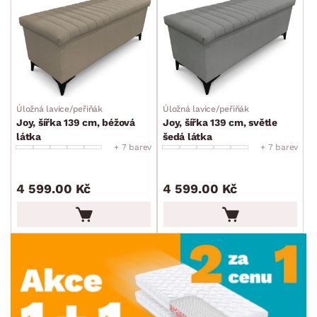
Úložná lavice/peřiňák
Úložná lavice/peřiňák
Joy, šířka 139 cm, béžová
Joy, šířka 139 cm, světle
látka
šedá látka
+ 7 barev
+ 7 barev
4 599.00 Kč
4 599.00 Kč