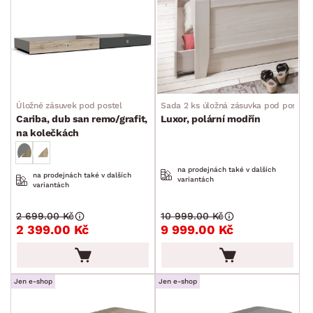
Úložné zásuvek pod postel
Sada 2 ks úložná zásuvka pod postel
Cariba, dub san remo/grafit,
Luxor, polární modřín
na kolečkách
na prodejnách také v dalších
na prodejnách také v dalších
variantách
variantách
2 699.00 Kč
10 999.00 Kč
2 399.00 Kč
9 999.00 Kč
Jen e-shop
Jen e-shop