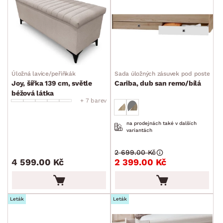
Úložná lavice/peřiňkák
Sada úložných zásuvek pod postel
Joy, šířka 139 cm, světle
Cariba, dub san remo/bílá
béžová látka
+ 7 barev
na prodejnách také v dalších
variantách
2 699.00 Kč
4 599.00 Kč
2 399.00 Kč
Leták
Leták