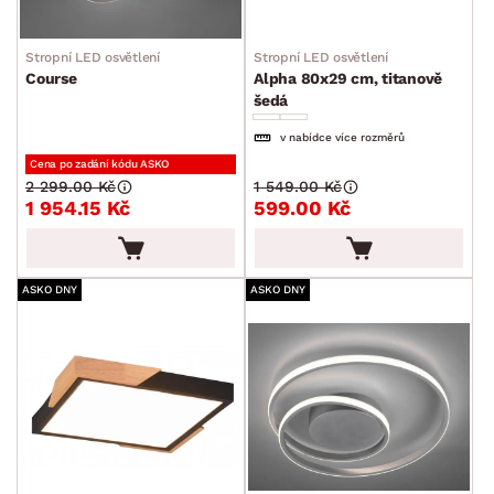
Stropní LED osvětlení
Stropní LED osvětlení
Course
Alpha 80x29 cm, titanově
šedá
v nabídce více rozměrů
Cena po zadání kódu ASKO
2 299.00 Kč
1 549.00 Kč
1 954.15 Kč
599.00 Kč
ASKO DNY
ASKO DNY