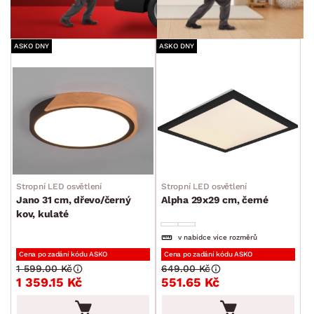
ASKO DNY
ASKO DNY
Stropní LED osvětlení
Stropní LED osvětlení
Jano 31 cm, dřevo/černý
Alpha 29x29 cm, černé
kov, kulaté
v nabídce více rozměrů
Cena po zadání kódu ASKO
Cena po zadání kódu ASKO
1 599.00 Kč
649.00 Kč
1 359.15 Kč
551.65 Kč