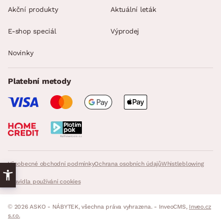
Akční produkty
Aktuální leták
E-shop speciál
Výprodej
Novinky
Platební metody
Všeobecné obchodní podmínky
Ochrana osobních údajů
Whistleblowing
Pravidla používání cookies
© 2026 ASKO - NÁBYTEK, všechna práva vyhrazena. - InveoCMS,
Inveo.cz
s.r.o.