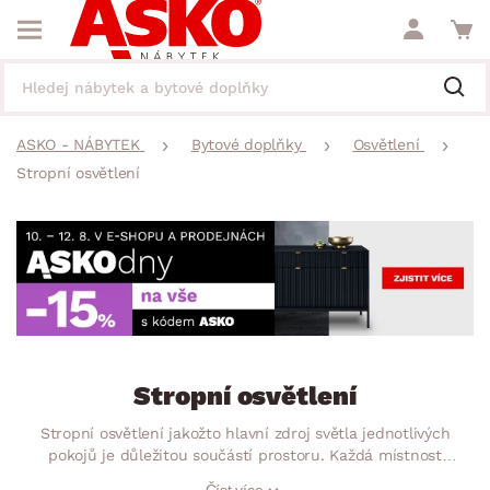
ASKO - NÁBYTEK
Bytové doplňky
Osvětlení
Stropní osvětlení
Stropní osvětlení
Stropní osvětlení jakožto hlavní zdroj světla jednotlivých
pokojů je důležitou součástí prostoru. Každá místnost
vyžaduje jiný typ a styl stropního světla, proto je důležité
Číst více