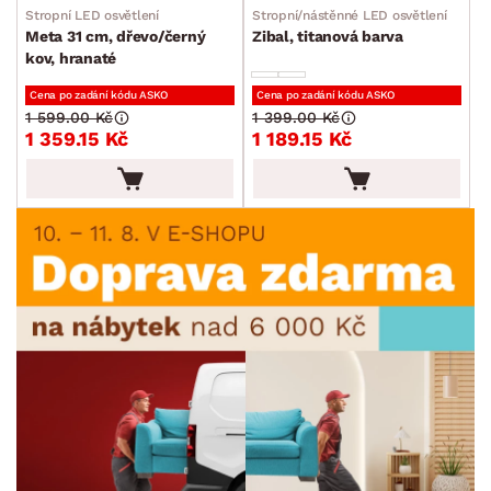
Stropní LED osvětlení
Stropní/nástěnné LED osvětlení
Meta 31 cm, dřevo/černý
Zibal, titanová barva
kov, hranaté
Cena po zadání kódu ASKO
Cena po zadání kódu ASKO
1 599.00 Kč
1 399.00 Kč
1 359.15 Kč
1 189.15 Kč