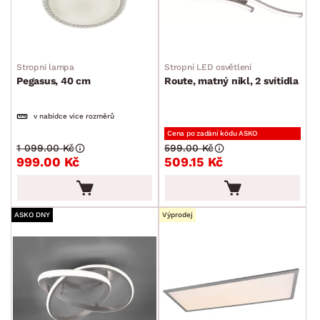
Stropni lampa
Stropní LED osvětlení
Pegasus, 40 cm
Route, matný nikl, 2 svítidla
v nabídce více rozměrů
Cena po zadání kódu ASKO
1 099.00 Kč
599.00 Kč
999.00 Kč
509.15 Kč
ASKO DNY
Výprodej