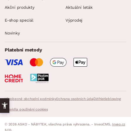
Akční produkty
Aktuální leták
E-shop speciál
Výprodej
Novinky
Platební metody
Všeobecné obchodní podmínky
Ochrana osobních údajů
Whistleblowing
Pravidla používání cookies
© 2026 ASKO - NÁBYTEK, všechna práva vyhrazena. - InveoCMS,
Inveo.cz
s.r.o.