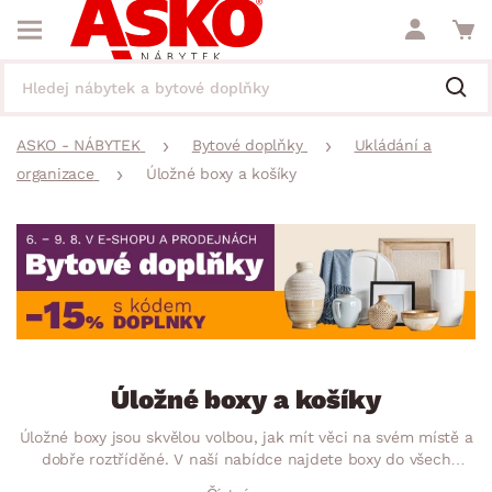
ASKO - NÁBYTEK
Bytové doplňky
Ukládání a
organizace
Úložné boxy a košíky
Úložné boxy a košíky
Úložné boxy jsou skvělou volbou, jak mít věci na svém místě a
dobře roztříděné. V naší nabídce najdete boxy do všech
místností, průhledné, na kolečkách, do dětského pokoje na