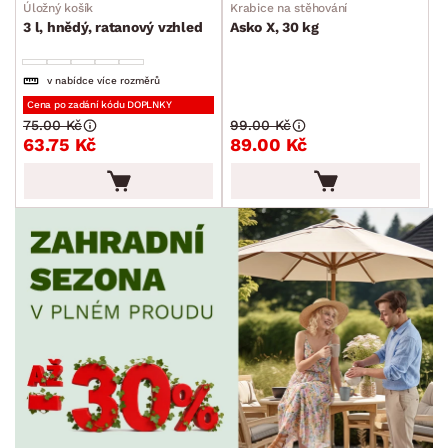
Úložný košík
Krabice na stěhování
3 l, hnědý, ratanový vzhled
Asko X, 30 kg
v nabídce více rozměrů
Cena po zadání kódu DOPLNKY
75.00 Kč
99.00 Kč
63.75 Kč
89.00 Kč