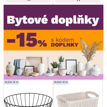
ROZMĚRY
MATERIÁL
min.
cm
max.
cm
POVRCHOVÁ ÚPRAVA
min.
cm
max.
cm
STYL
min.
cm
max.
cm
MÍSTNOST
SKLADOVOST
SLEVA 15 %
SLEVA 15 %