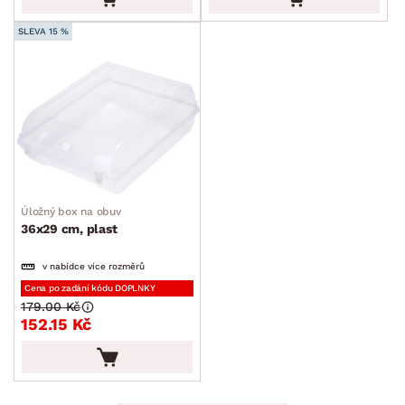
SLEVA 15 %
Úložný box na obuv
36x29 cm, plast
v nabídce více rozměrů
Cena po zadání kódu DOPLNKY
179.00 Kč
152.15 Kč