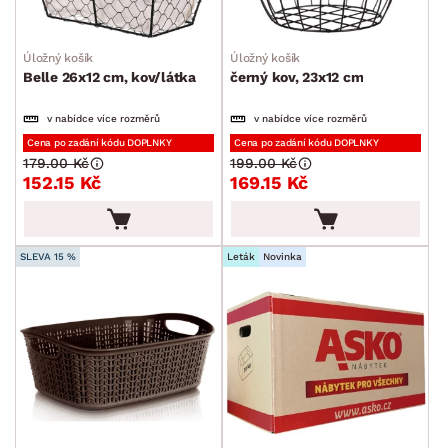
Úložný košík
Úložný košík
Belle 26x12 cm, kov/látka
černý kov, 23x12 cm
v nabídce více rozměrů
v nabídce více rozměrů
Cena po zadání kódu DOPLNKY
Cena po zadání kódu DOPLNKY
179.00 Kč
199.00 Kč
152.15 Kč
169.15 Kč
SLEVA 15 %
Leták
Novinka