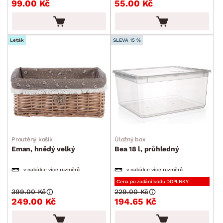
99.00 Kč
55.00 Kč
Úložné boxy a košíky
Stojany na oblečení
Úklid a praní
Leták
SLEVA 15 %
Drobné bytové doplňky
Vánoce
Velikonoce
Sedací soupravy a pohovky
Sestavy a stěny
Drobný nábytek
Spotřebiče
BARVA
Proutěný košík
Úložný box
Eman, hnědý velký
Bea 18 l, průhledný
v nabídce více rozměrů
v nabídce více rozměrů
Cena po zadání kódu DOPLNKY
399.00 Kč
229.00 Kč
249.00 Kč
194.65 Kč
DEKOR