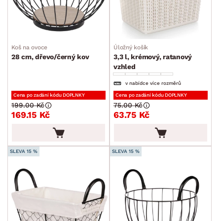
Koš na ovoce
Úložný košík
28 cm, dřevo/černý kov
3,3 l, krémový, ratanový
vzhled
v nabídce více rozměrů
Cena po zadání kódu DOPLNKY
Cena po zadání kódu DOPLNKY
199.00 Kč
75.00 Kč
169.15 Kč
63.75 Kč
SLEVA 15 %
SLEVA 15 %