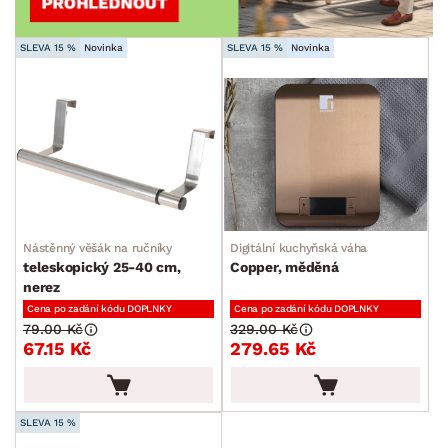
SLEVA 15 %
Novinka
SLEVA 15 %
Novinka
Nástěnný věšák na ručníky
Digitální kuchyňská váha
teleskopický 25-40 cm,
Copper, měděná
nerez
Cena po zadání kódu DOPLNKY
Cena po zadání kódu DOPLNKY
79.00 Kč
329.00 Kč
67.15 Kč
279.65 Kč
SLEVA 15 %