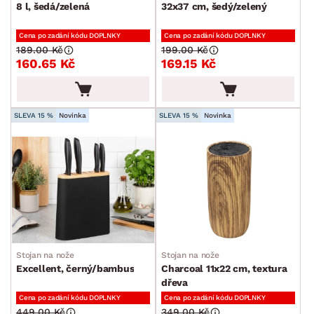
Kuchyňské doplňky
8 l, šedá/zelená
32x37 cm, šedý/zelený
Ostatní kuchyňské doplňky
Cena po zadání kódu DOPLNKY
Cena po zadání kódu DOPLNKY
189.00 Kč
199.00 Kč
Držáky, regály, háčky a tyče
160.65 Kč
169.15 Kč
Koupelnové doplňky
Kuchyňské příslušenství
SLEVA 15 %
Novinka
SLEVA 15 %
Novinka
Kancelářské příslušenství
Malířské potřeby
Ostatní bytové doplňky
Dětské doplňky a příslušenství
Doplňky pro domácí mazlíčky
Vánoce
Stojan na nože
Stojan na nože
Excellent, černý/bambus
Charcoal 11x22 cm, textura
Velikonoce
dřeva
Sedací soupravy a pohovky
Sestavy a stěny
Drobný nábytek
Spotřebiče
Cena po zadání kódu DOPLNKY
Cena po zadání kódu DOPLNKY
BARVA
449.00 Kč
349.00 Kč