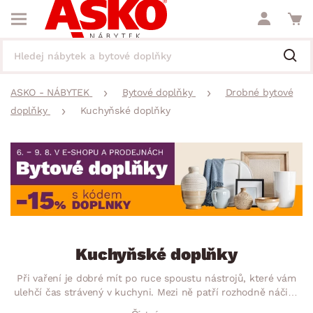
ASKO - NÁBYTEK
Bytové doplňky
Drobné bytové
doplňky
Kuchyňské doplňky
Kuchyňské doplňky
Při vaření je dobré mít po ruce spoustu nástrojů, které vám
ulehčí čas strávený v kuchyni. Mezi ně patří rozhodně náčiní,
kterým pokrmy připravíte. Nejrůznější sady nožů, vařečky,