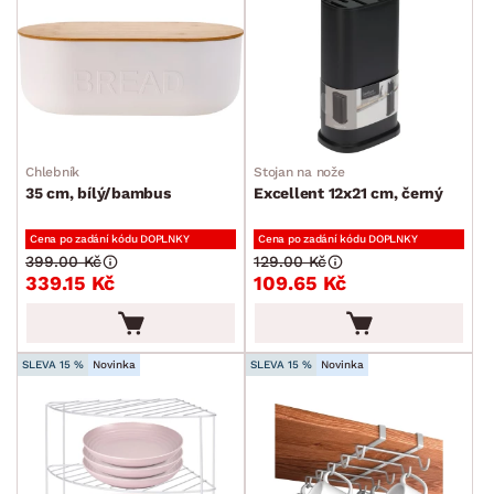
MÍSTNOST
ZNAČKA
Chlebník
Stojan na nože
SKLADOVOST
35 cm, bílý/bambus
Excellent 12x21 cm, černý
Cena po zadání kódu DOPLNKY
Cena po zadání kódu DOPLNKY
399.00 Kč
129.00 Kč
339.15 Kč
109.65 Kč
SLEVA 15 %
Novinka
SLEVA 15 %
Novinka