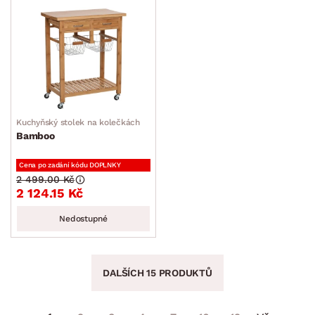
Kuchyňský stolek na kolečkách
Bamboo
Cena po zadání kódu DOPLNKY
2 499.00 Kč
2 124.15 Kč
Nedostupné
DALŠÍCH 15 PRODUKTŮ