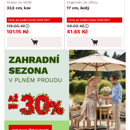
Stojan na talíře
Organizér do dřezu
33,5 cm, kov
17 cm, šedý
Cena po zadání kódu DOPLNKY
Cena po zadání kódu DOPLNKY
119.00 Kč
49.00 Kč
101.15 Kč
41.65 Kč