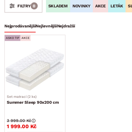
hledáte matrace pro dvoulůžkovou postel nebo jednolůžka
SKLADEM
NOVINKY
AKCE
LETÁK
S
FILTRY
0
sourozenců, naše sety matrací všem zajistí pohodlný a
dokonalý noční spánek.
Stoly a stolky
Křesla a sezení
Židle a lavice
Postele
Šatní skříně
Rošty
Matrace
Nejprodávanější
Nejlevnější
Nejdražší
Dětské matrace
ASKO TIP
AKCE
Matracové sety
Skládací matrace
Taštičkové matrace
Pěnové matrace
Toppery a chrániče
Komody, skříňky a vitríny
Bytové doplňky
Sedací soupravy a pohovky
Sestavy a stěny
Drobný nábytek
Spotřebiče
MATERIÁL
Set matrací (2 ks)
Summer Sleep 90x200 cm
FUNKCE
3 999.00 Kč
1 999.00 Kč
MÍSTNOST