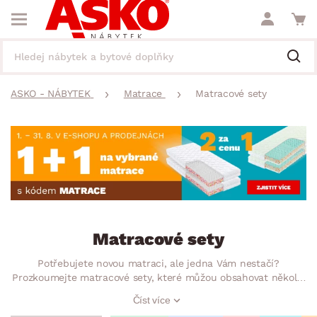
ASKO - NÁBYTEK
Matrace
Matracové sety
Matracové sety
Potřebujete novou matraci, ale jedna Vám nestačí?
Prozkoumejte matracové sety, které můžou obsahovat několik
kusů matrací z různých materiálů, dokonce i s polštáři.
Číst více
Mohou být sendvičové, pěnové nebo třeba pružinové. Ať už