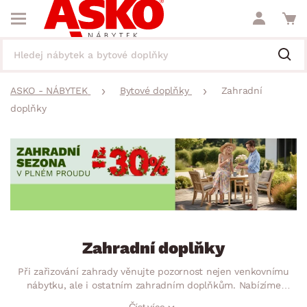
ASKO - NÁBYTEK
Bytové doplňky
Zahradní
doplňky
Zahradní doplňky
Při zařizování zahrady věnujte pozornost nejen venkovnímu
nábytku, ale i ostatním zahradním doplňkům. Nabízíme
okrasné zahradní dekorace a praktické potřeby. Usaďte své
Číst více