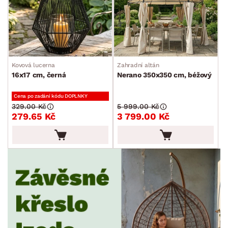
Kovová lucerna
Zahradní altán
16x17 cm, černá
Nerano 350x350 cm, béžový
Cena po zadání kódu DOPLNKY
329.00 Kč
5 999.00 Kč
279.65 Kč
3 799.00 Kč