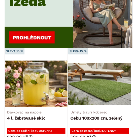
SLEVA 15 %
SLEVA 15 %
Dávkovač na nápoje
Umělý travní koberec
4 l, žebrované sklo
Cebu 100x200 cm, zelený
Cena po zadání kódu DOPLNKY
Cena po zadání kódu DOPLNKY