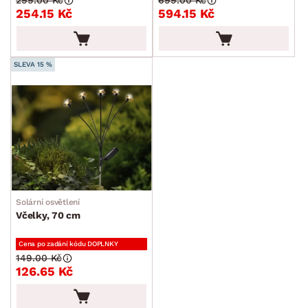
299.00 Kč
699.00 Kč
254.15 Kč
594.15 Kč
SLEVA 15 %
Solární osvětlení
Včelky, 70 cm
Cena po zadání kódu DOPLNKY
149.00 Kč
126.65 Kč