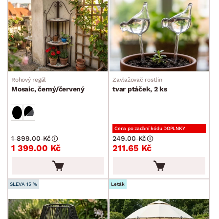
Rohový regál
Zavlažovač rostlin
Mosaic, černý/červený
tvar ptáček, 2 ks
Cena po zadání kódu DOPLNKY
1 899.00 Kč
249.00 Kč
1 399.00 Kč
211.65 Kč
SLEVA 15 %
Leták