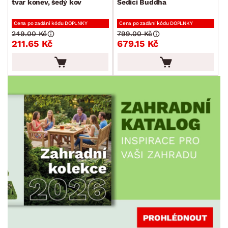
tvar konev, šedý kov
Sedící Buddha
DEKOR
Cena po zadání kódu DOPLNKY
Cena po zadání kódu DOPLNKY
249.00 Kč
799.00 Kč
ROZMĚRY
211.65 Kč
679.15 Kč
MATERIÁL
min.
cm
max.
cm
FUNKCE
min.
cm
max.
cm
POVRCHOVÁ ÚPRAVA
min.
cm
max.
cm
STYL
MÍSTNOST
SKLADOVOST