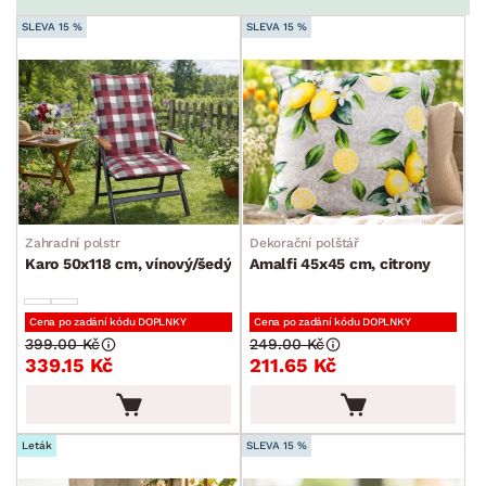
SLEVA 15 %
SLEVA 15 %
Zahradní polstr
Dekorační polštář
Karo 50x118 cm, vínový/šedý
Amalfi 45x45 cm, citrony
Cena po zadání kódu DOPLNKY
Cena po zadání kódu DOPLNKY
399.00 Kč
249.00 Kč
339.15 Kč
211.65 Kč
Leták
SLEVA 15 %