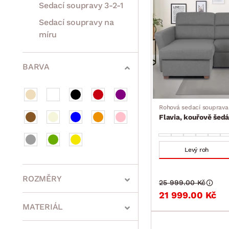
Sedací soupravy 3-2-1
Sedací soupravy na
míru
Sestavy a stěny
Drobný nábytek
Spotřebiče
BARVA
Rohová sedací souprava
Flavia, kouřově šedá
Levý roh
ROZMĚRY
25 999.00 Kč
21 999.00 Kč
MATERIÁL