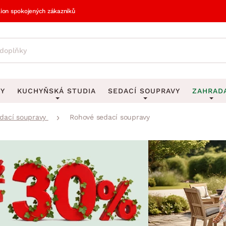
lion spokojených zákazníků
VY
KUCHYŇSKÁ STUDIA
SEDACÍ SOUPRAVY
ZAHRAD
dací soupravy
Rohové sedací soupravy
vy
DEKORACE
Sedací soupravy do U
UKLÁDÁNÍ 
y
Obrazy
Věšáky na klí
avy
Rohové sedací soupravy
Zahr
Zrcadla
Stojany na de
tavy
Sedací soupravy 3-2-1
Z
la
Hodiny
Stojany na no
avy
Sedací soupravy na míru
Vázy
Stojany na ob
vy
Za
Zobrazit vše
Zobrazit vše
avy
Z