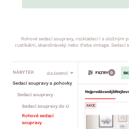
Jídelna
BYTOVÝ TEXTIL
STOLOVÁNÍ A VAŘE
Koupelnové ses
Dětský pokoj
Přikrývky
Jídelní servis
Jídelní sesta
Polštáře
Předsíň, šatna a chodba
Příbory
Zahradní sest
Koberce
Hrnce
Kuchyně
Rohové sedací soupravy, rozkládací i s úložným p
Závěsy a žaluzie
Pánve
Koupelna
rustikální, skandinávský nebo třeba vintage. Sedací
Zobrazit vše
Zobrazit vše
Zahrada
VELIKONOCE
Domácnost
NÁBYTEK
FILTRY
0
SK
Stoly a stolky
Křesla a sezení
Židle a lavice
Postele
Šatní skříně
Rošty
Matrace
Komody, skříňky a vitríny
Bytové doplňky
Sedací soupravy a pohovky
Nejprodávanější
Nejlevn
Sedací soupravy
Sedací soupravy do U
AKCE
Rohové sedací
soupravy