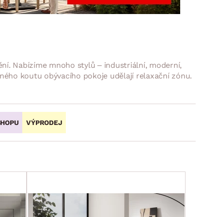
DOPLŇKY
VÁNOCE
ahradní doplňky
ahradní sestavy
ní. Nabízíme mnoho stylů – industriální, moderní,
dného koutu obývacího pokoje udělají relaxační zónu.
SHOPU
VÝPRODEJ