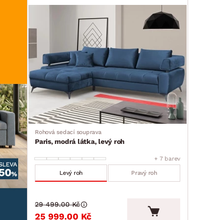
Rohová sedací souprava
Paris, modrá látka, levý roh
+ 7 barev
Levý roh
Pravý roh
29 499.00 Kč
25 999.00 Kč