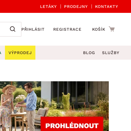
LETÁKY
PRODEJNY
KONTAKTY
PŘIHLÁSIT
REGISTRACE
KOŠÍK
A
VÝPRODEJ
BLOG
SLUŽBY
A ORGANIZACE
Zahradní sety
DROBNÉ BYTOVÉ DOPLŇKY
če
Kuchyňské příslušenství
adní židle a křesla
štníky
Kuchyňské doplňky
ahradní lavice
viny
Koupelnové doplňky
Zahradní stoly
lečení
Zahradní doplňky
hradní houpačky
Zobrazit vše
ahradní lehátka