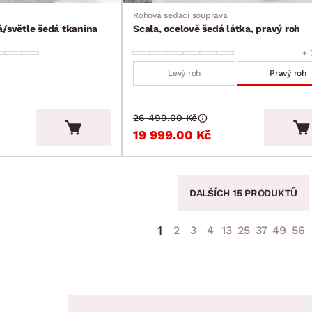
Rohová sedací souprava
á/světle šedá tkanina
Scala, ocelově šedá látka, pravý roh
+ 
Levý roh
Pravý roh
26 499.00 Kč
19 999.00 Kč
DALŠÍCH 15 PRODUKTŮ
1
2
3
4
13
25
37
49
56