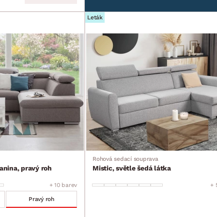
Leták
Rohová sedací souprava
kanina, pravý roh
Mistic, světle šedá látka
+ 10 barev
+ 
Pravý roh