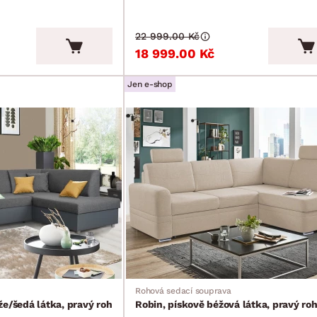
22 999.00 Kč
18 999.00 Kč
Jen e-shop
Rohová sedací souprava
že/šedá látka, pravý roh
Robin, pískově béžová látka, pravý ro