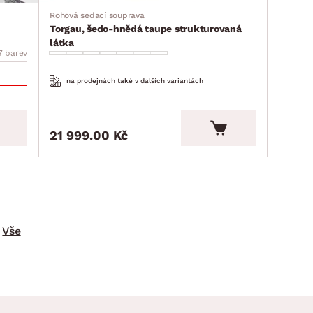
Rohová sedací souprava
Torgau, šedo-hnědá taupe strukturovaná
látka
7 barev
na prodejnách také v dalších variantách
21 999.00 Kč
Vše