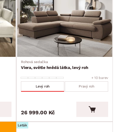
Rohová sedačka
Viera, světle hnědá látka, levý roh
+ 10 barev
Levý roh
Pravý roh
26 999.00 Kč
Leták