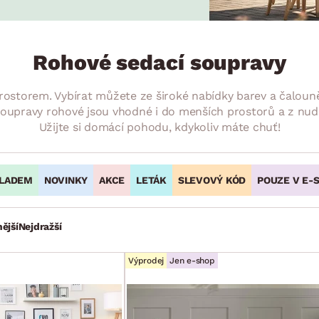
NÍ
DOMÁCÍ SPOTŘEBIČE
ZAHRADNÍ 
tavy
Z
vy
Z
Rohové sedací soupravy
avy
rostorem. Vybírat můžete ze široké nabídky barev a čalouně
 soupravy rohové jsou vhodné i do menších prostorů a z nu
Užijte si domácí pohodu, kdykoliv máte chuť!
LADEM
NOVINKY
AKCE
LETÁK
SLEVOVÝ KÓD
POUZE V E-
ější
Nejdražší
Výprodej
Jen e-shop