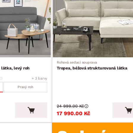
Rohová sedací souprava
 látka, levý roh
Tropea, béžová strukturovaná látka
+ 3 barvy
Pravý roh
24 999.00 Kč
17 990.00 Kč