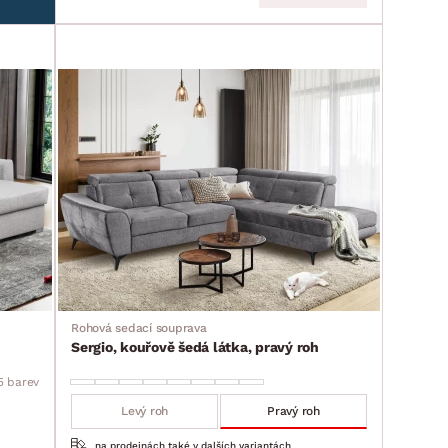
Rohová sedací souprava
Sergio, kouřově šedá látka, pravý roh
5 barev
Levý roh
Pravý roh
na prodejnách také v dalších variantách