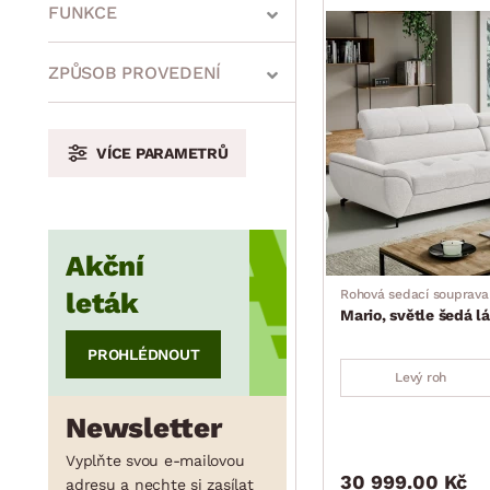
min.
cm
max.
cm
FUNKCE
ZPŮSOB PROVEDENÍ
min.
cm
max.
cm
VÍCE PARAMETRŮ
min.
cm
max.
cm
Akční
leták
Rohová sedací souprava
min.
cm
max.
cm
Mario, světle šedá l
PROHLÉDNOUT
Levý roh
min.
cm
max.
cm
Newsletter
Vyplňte svou e-mailovou
30 999.00 Kč
adresu a nechte si zasílat