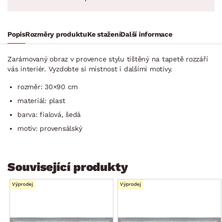
Popis
Rozměry produktu
Ke stažení
Další informace
Zarámovaný obraz v provence stylu tištěný na tapetě rozzáří
vás interiér. Vyzdobte si místnost i dalšími motivy.
rozměr: 30×90 cm
materiál: plast
barva: fialová, šedá
motiv: provensálský
Související produkty
Výprodej
Výprodej