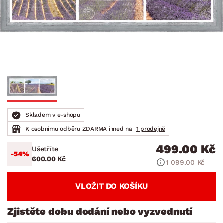
Skladem v e-shopu
K osobnímu odběru ZDARMA ihned na
1 prodejně
499.00 Kč
Ušetříte
-54%
600.00 Kč
1 099.00 Kč
VLOŽIT DO KOŠÍKU
Zjistěte dobu dodání nebo vyzvednutí