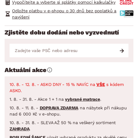
Vypočítejte a vyberte si splátky pomocí kalkulačky
Odložte platbu v e-shopu o 30 dnů bez poplatků a
navýšení
Zjistěte dobu dodání nebo vyzvednutí
Aktuální akce
10. 8. - 12. 8. - ASKO DNY - 15 % NAVÍC na
VŠE
s kódem
ASKO.
1. 8. - 31. 8. - Akce 1 + 1 na
vybrané matrace
.
10. 8. - 11. 8. -
DOPRAVA ZDARMA
na nábytek při nákupu
nad 6 000 Kč v e-shopu.
10. 8. - 31. 8. - SLEVA AŽ 50 % na veškerý sortiment
ZAHRADA
.
POSLEDNÍ ŠANCE
ulovit vybrané produkty za skvělé ceny.