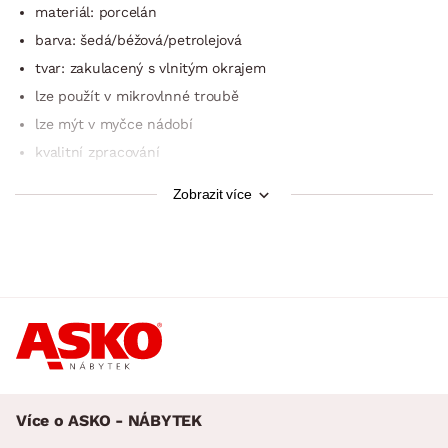
materiál: porcelán
barva: šedá/béžová/pe­trolejová
tvar: zakulacený s vlnitým okrajem
lze použít v mikrovlnné troubě
lze mýt v myčce nádobí
kvalitní zpracování
moderní a elegantní zároveň
Zobrazit více
dodáváno v kartonové krabici
Sada jídelního servisu obsahuje celkem 24 dílů:
6 x hrnek na kávu, objem 380 ml (2 v každé barvě)
6 x talíř mělký (dezertní), průměr 22 cm (2 v každé barvě)
6 x talíř mělký (jídelní), průměr 27 cm (2 v každé barvě)
6 x talíř hluboký (polévkový), průměr 22 cm
(2 v každé barvě)
Více o ASKO - NÁBYTEK