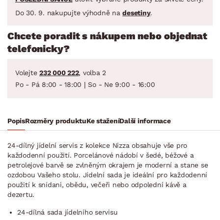
Do 30. 9. nakupujte výhodně na
desetiny
.
Chcete poradit s nákupem nebo objednat
telefonicky?
Volejte
232 000 222
, volba 2
Po - Pá 8:00 - 18:00 | So - Ne 9:00 - 16:00
Popis
Rozměry produktu
Ke stažení
Další informace
24-dílný jídelní servis z kolekce Nizza obsahuje vše pro
každodenní použití. Porcelánové nádobí v šedé, béžové a
petrolejové barvě se zvlněným okrajem je moderní a stane se
ozdobou Vašeho stolu. Jídelní sada je ideální pro každodenní
použití k snídani, obědu, večeři nebo odpolední kávě a
dezertu.
24-dílná sada jídelního servisu