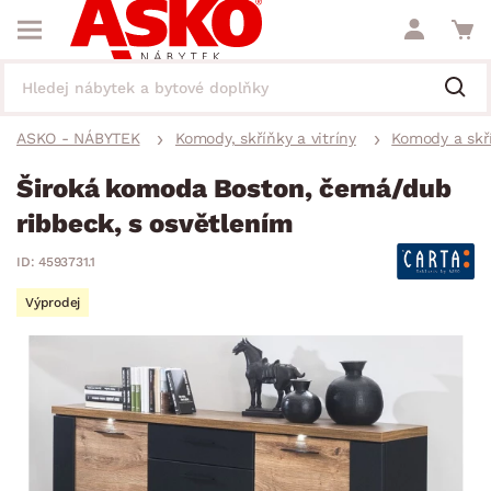
ASKO - NÁBYTEK
Komody, skříňky a vitríny
Komody a skř
Široká komoda Boston, černá/dub
ribbeck, s osvětlením
ID: 4593731.1
Výprodej