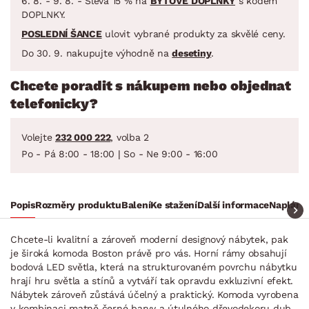
6. 8. - 9. 8. - Sleva 15 % na
BYTOVÉ DOPLŇKY
s kódem
DOPLNKY.
POSLEDNÍ ŠANCE
ulovit vybrané produkty za skvělé ceny.
Do 30. 9. nakupujte výhodně na
desetiny
.
Chcete poradit s nákupem nebo objednat
telefonicky?
Volejte
232 000 222
, volba 2
Po - Pá 8:00 - 18:00 | So - Ne 9:00 - 16:00
Popis
Rozměry produktu
Balení
Ke stažení
Další informace
Naplánuj
Chcete-li kvalitní a zároveň moderní designový nábytek, pak
je široká komoda Boston právě pro vás. Horní rámy obsahují
bodová LED světla, která na strukturovaném povrchu nábytku
hrají hru světla a stínů a vytváří tak opravdu exkluzivní efekt.
Nábytek zároveň zůstává účelný a praktický. Komoda vyrobena
v kombinaci matně černé barvy a útulného dřevodekoru dub