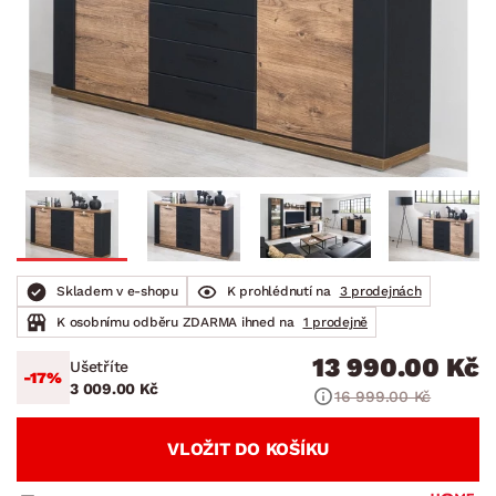
Skladem v e-shopu
K prohlédnutí na
3 prodejnách
K osobnímu odběru ZDARMA ihned na
1 prodejně
13 990.00 Kč
Ušetříte
-17%
3 009.00 Kč
16 999.00 Kč
VLOŽIT DO KOŠÍKU