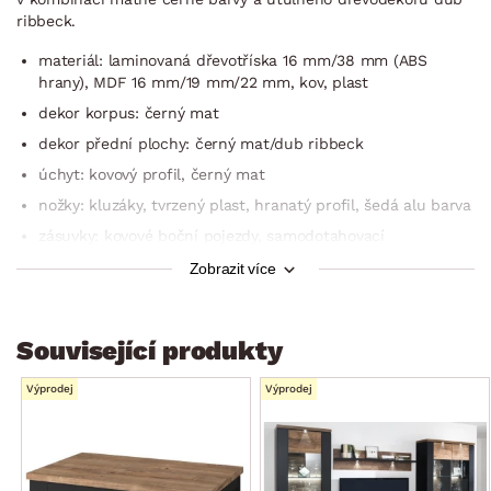
ribbeck.
materiál: laminovaná dřevotříska 16 mm/38 mm (ABS
hrany), MDF 16 mm/19 mm/22 mm, kov, plast
dekor korpus: černý mat
dekor přední plochy: černý mat/dub ribbeck
úchyt: kovový profil, černý mat
nožky: kluzáky, tvrzený plast, hranatý profil, šedá alu barva
zásuvky: kovové boční pojezdy, samodotahovací
mechanismus s brzdou
Zobrazit více
kvalitní závěsy dveří (nastavitelné výškově a prostorově,
80.000 otevíra­cích cyklů)
strukturovaný (vroubkovaný) povrch předních ploch
Související produkty
silné horní/dolní rámy – dodávají honosný a
Výprodej
Výprodej
výraznější vzhled
včetně osvětlení v horním rámu konstrukce (sada 2 ks
bodových LED světel, barva světla studená bílá, včetně
trafa i přívodových kabelů, nášlapný vypínač, třída energ.
účinnosti A-A++)