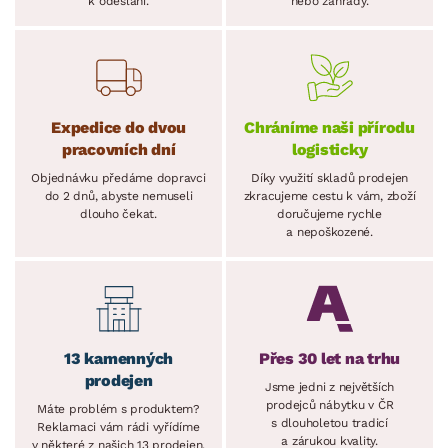
k odeslání.
nebo zahrady.
Expedice do dvou
Chráníme naši přírodu
pracovních dní
logisticky
Objednávku předáme dopravci
Díky využití skladů prodejen
do 2 dnů, abyste nemuseli
zkracujeme cestu k vám, zboží
dlouho čekat.
doručujeme rychle
a nepoškozené.
13 kamenných
Přes 30 let na trhu
prodejen
Jsme jedni z největších
prodejců nábytku v ČR
Máte problém s produktem?
s dlouholetou tradicí
Reklamaci vám rádi vyřídíme
a zárukou kvality.
v některé z našich 13 prodejen.