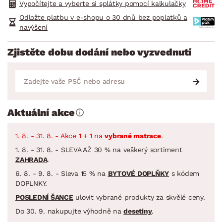
Vypočítejte a vyberte si splátky pomocí kalkulačky
Odložte platbu v e-shopu o 30 dnů bez poplatků a
navýšení
Zjistěte dobu dodání nebo vyzvednutí
Aktuální akce
1. 8. - 31. 8. - Akce 1 + 1 na
vybrané matrace
.
1. 8. - 31. 8. - SLEVA AŽ 30 % na veškerý sortiment
ZAHRADA
.
6. 8. - 9. 8. - Sleva 15 % na
BYTOVÉ DOPLŇKY
s kódem
DOPLNKY.
POSLEDNÍ ŠANCE
ulovit vybrané produkty za skvělé ceny.
Do 30. 9. nakupujte výhodně na
desetiny
.