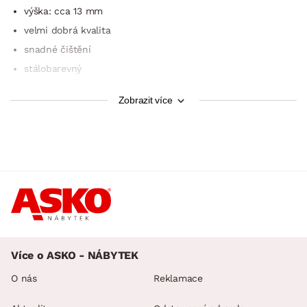
výška: cca 13 mm
velmi dobrá kvalita
snadné čištění
stálobarevný
zvýšená odolnost proti vodě a bakteriím
Zobrazit více
váha: 3000 g/m²
výroba: strojově tkaný
Více o ASKO - NÁBYTEK
O nás
Reklamace