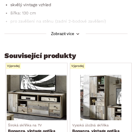
skvělý vintage vzhled
šířka: 130 cm
pro zavěšení na stěnu (zadní 2-bodové zavěšení)
doporučená nosnost do 5 kg
Zobrazit více
dodáváno v demontu
Související produkty
Výprodej
Výprodej
Široká skříňka na TV
Vysoká úložná skříňka
Bonanza, vintage optika
Bonanza, vintage optika