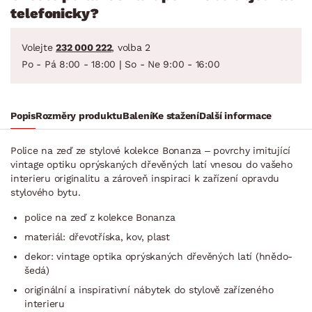
telefonicky?
Volejte
232 000 222
, volba 2
Po - Pá 8:00 - 18:00 | So - Ne 9:00 - 16:00
Popis
Rozměry produktu
Balení
Ke stažení
Další informace
Police na zeď ze stylové kolekce Bonanza – povrchy imitující
vintage optiku oprýskaných dřevěných latí vnesou do vašeho
interieru originalitu a zároveň inspiraci k zařízení opravdu
stylového bytu.
police na zeď z kolekce Bonanza
materiál: dřevotříska, kov, plast
dekor: vintage optika oprýskaných dřevěných latí (hnědo-
šedá)
originální a inspirativní nábytek do stylově zařízeného
interieru