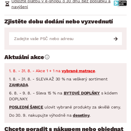
Odložte platbu v e-shopu o 30 dnů bez poplatků a
navýšení
Zjistěte dobu dodání nebo vyzvednutí
Aktuální akce
1. 8. - 31. 8. - Akce 1 + 1 na
vybrané matrace
.
1. 8. - 31. 8. - SLEVA AŽ 30 % na veškerý sortiment
ZAHRADA
.
6. 8. - 9. 8. - Sleva 15 % na
BYTOVÉ DOPLŇKY
s kódem
DOPLNKY.
POSLEDNÍ ŠANCE
ulovit vybrané produkty za skvělé ceny.
Do 30. 9. nakupujte výhodně na
desetiny
.
Chcete poradit s nákupem nebo objednat