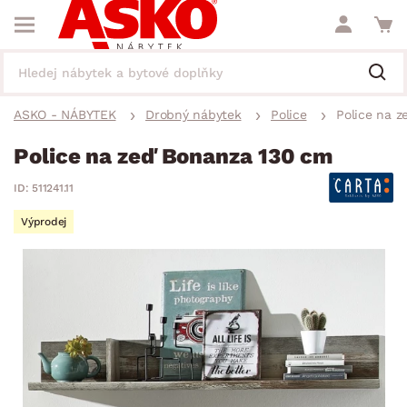
ASKO - NÁBYTEK
Drobný nábytek
Police
Police na 
Police na zeď Bonanza 130 cm
ID: 511241.11
Výprodej