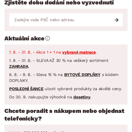
Zjistěte dobu dodání nebo vyzvednutí
Aktuální akce
1. 8. - 31. 8. - Akce 1 + 1 na
vybrané matrace
.
1. 8. - 31. 8. - SLEVA AŽ 30 % na veškerý sortiment
ZAHRADA
.
6. 8. - 9. 8. - Sleva 15 % na
BYTOVÉ DOPLŇKY
s kódem
DOPLNKY.
POSLEDNÍ ŠANCE
ulovit vybrané produkty za skvělé ceny.
Do 30. 9. nakupujte výhodně na
desetiny
.
Chcete poradit s nákupem nebo objednat
telefonicky?