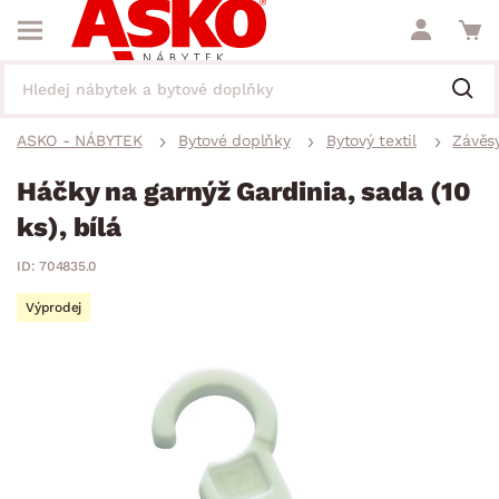
ASKO - NÁBYTEK
Bytové doplňky
Bytový textil
Závěsy
Háčky na garnýž Gardinia, sada (10
ks), bílá
ID: 704835.0
Výprodej