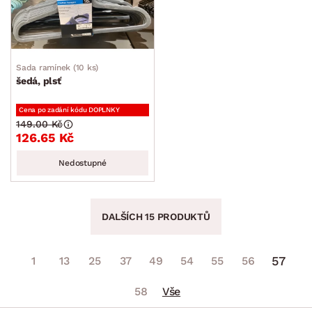
Sada ramínek (10 ks)
šedá, plsť
Cena po zadání kódu DOPLNKY
149.00 Kč
126.65 Kč
Nedostupné
DALŠÍCH 15 PRODUKTŮ
57
1
13
25
37
49
54
55
56
58
Vše