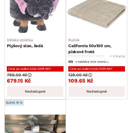
Dětská stolička
Ručník
Plyšový slon, šedá
California 50x100 cm,
pískové froté
+ 4 barvy
v nabídce více rozměrů
Cena po zadání kódu DOPLNKY
Cena po zadání kódu DOPLNKY
799.00 Kč
129.00 Kč
679.15 Kč
109.65 Kč
Nedostupné
Nedostupné
SLEVA 15 %