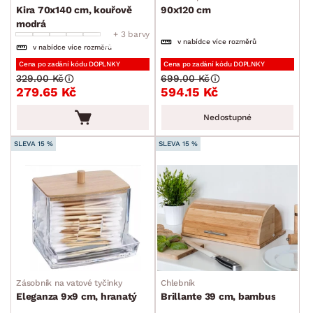
Kira 70x140 cm, kouřově
90x120 cm
modrá
+ 3 barvy
v nabídce více rozměrů
v nabídce více rozměrů
Cena po zadání kódu DOPLNKY
Cena po zadání kódu DOPLNKY
329.00 Kč
699.00 Kč
279.65 Kč
594.15 Kč
Nedostupné
SLEVA 15 %
SLEVA 15 %
Zásobník na vatové tyčinky
Chlebník
Eleganza 9x9 cm, hranatý
Brillante 39 cm, bambus