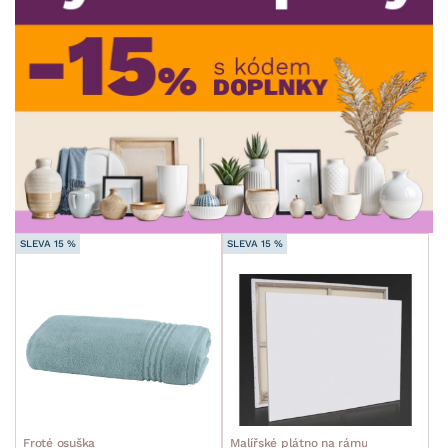
MATERIÁL
min.
cm
max.
cm
FUNKCE
min.
cm
max.
cm
POVRCHOVÁ ÚPRAVA
min.
cm
max.
cm
STYL
min.
cm
max.
cm
MÍSTNOST
SLEVA 15 %
SLEVA 15 %
ZNAČKA
SKLADOVOST
Froté osuška
Malířské plátno na rámu