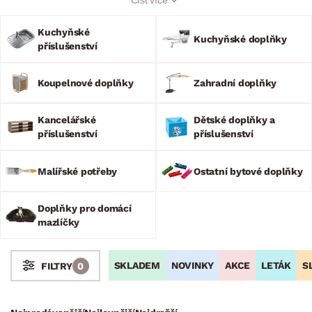
Koupelnové i kuchyňské doplňky v naší nabídce též najdete.
Zahradní doplňky v podobě slunečníků všech velikostí,
Kuchyňské
ohniště, polštářů na křesla i grilovacího náčiní se využije nejen
Kuchyňské doplňky
příslušenství
v letních dnech.
Koupelnové doplňky
Zahradní doplňky
Kancelářské
Dětské doplňky a
příslušenství
příslušenství
Malířské potřeby
Ostatní bytové doplňky
Doplňky pro domácí
mazlíčky
SKLADEM
NOVINKY
AKCE
LETÁK
S
FILTRY
0
Stoly a stolky
Křesla a sezení
Židle a lavice
Postele
Šatní skříně
Rošty
Matrace
Komody, skříňky a vitríny
Bytové doplňky