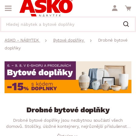
ASKO - NÁBYTEK
Bytové doplňky
Drobné bytové
doplňky
Drobné bytové doplňky
Drobné bytové doplňky jsou nezbytnou součástí všech
domovů. Stoličky, úložné kontejnery, nejrůznější příslušenství
do dětského pokoje zajistí dostatek úložného prostoru.
Číst více