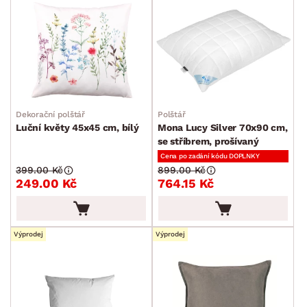
Dekorační polštář
Polštář
Luční květy 45x45 cm, bílý
Mona Lucy Silver 70x90 cm,
se stříbrem, prošívaný
Cena po zadání kódu DOPLNKY
399.00 Kč
899.00 Kč
249.00 Kč
764.15 Kč
Výprodej
Výprodej