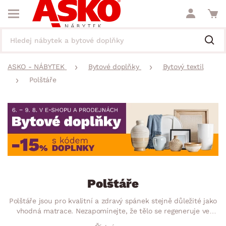
ASKO - NÁBYTEK
Bytové doplňky
Bytový textil
Polštáře
Polštáře
Polštáře jsou pro kvalitní a zdravý spánek stejně důležité jako
vhodná matrace. Nezapomínejte, že tělo se regeneruje ve
spánku, a proto bychom výběr polštáře neměli podcenit.