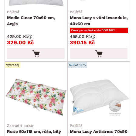
Podsedáky
Polštář
Polštář
Medic Clean 70x90 cm,
Mona Lucy s vůní levandule,
Koberce
Aegis
40x60 cm
Ručníky a osušky
Cena po zadání kódu DOPLNKY
429.00 Kč
459.00 Kč
Povlečení a prostěradla
329.00 Kč
390.15 Kč
Závěsy a žaluzie
Kuchyňský textil
Výprodej
SLEVA 15 %
Dekorace
Stolování a vaření
Zahradní doplňky
Osvětlení
Ukládání a organizace
Drobné bytové doplňky
Zahradní polstr
Polštář
Rosie 50x118 cm, růže, bílý
Mona Lucy Antistress 70x90
Vánoce