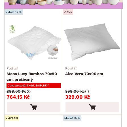
MÍSTNOST
SLEVA 15 %
AKCE
ZNAČKA
SKLADOVOST
Polštář
Polštář
Mona Lucy Bamboo 70x90
Aloe Vera 70x90 cm
cm, prošívaný
Cena po zadání kódu DOPLNKY
899.00 Kč
399.00 Kč
764.15 Kč
329.00 Kč
Výprodej
SLEVA 15 %