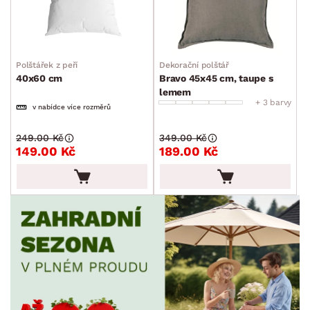
Polštářek z peří
Dekorační polštář
40x60 cm
Bravo 45x45 cm, taupe s
lemem
+ 3 barvy
v nabídce více rozměrů
249.00 Kč
349.00 Kč
149.00 Kč
189.00 Kč