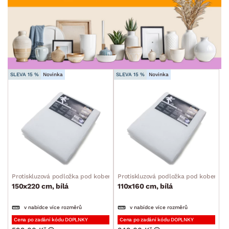
TVAR
min.
cm
max.
cm
STYL
min.
cm
max.
cm
MÍSTNOST
SLEVA 15 %
Novinka
SLEVA 15 %
Novinka
SKLADOVOST
Protiskluzová podložka pod koberec
Protiskluzová podložka pod koberec
150x220 cm, bílá
110x160 cm, bílá
v nabídce více rozměrů
v nabídce více rozměrů
Cena po zadání kódu DOPLNKY
Cena po zadání kódu DOPLNKY