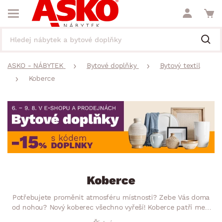
ASKO - NÁBYTEK
Bytové doplňky
Bytový textil
Koberce
Koberce
Potřebujete proměnit atmosféru místnosti? Zebe Vás doma
od nohou? Nový koberec všechno vyřeší! Koberce patří mezi
nepostradatelný doplněk k sedací soupravě, pohovce, posteli