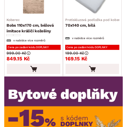
Ukládání a organizace
Drobné bytové doplňky
Koberec
Protiskluzová podložka pod koberec
Bobs 110x170 cm, béžová
70x140 cm, bílá
Vánoce
imitace králičí kožešiny
Velikonoce
v nabídce více rozměrů
v nabídce více rozměrů
Sedací soupravy a pohovky
Sestavy a stěny
Drobný nábytek
Spotřebiče
Cena po zadání kódu DOPLNKY
Cena po zadání kódu DOPLNKY
BARVA
999.00 Kč
199.00 Kč
849.15 Kč
169.15 Kč
ROZMĚRY
MATERIÁL
min.
cm
max.
cm