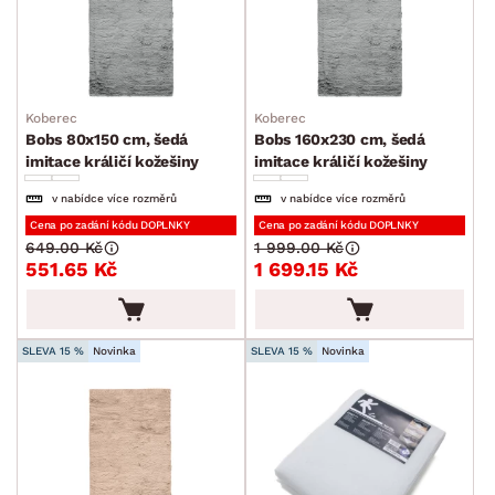
Velké a střední koberce
Běhouny a malé koberce
Dětské koberce
Koberec
Koberec
Koupelnové předložky
Bobs 80x150 cm, šedá
Bobs 160x230 cm, šedá
imitace králičí kožešiny
imitace králičí kožešiny
Rohožky
v nabídce více rozměrů
v nabídce více rozměrů
Ručníky a osušky
Cena po zadání kódu DOPLNKY
Cena po zadání kódu DOPLNKY
649.00 Kč
1 999.00 Kč
Povlečení a prostěradla
551.65 Kč
1 699.15 Kč
Závěsy a žaluzie
Kuchyňský textil
SLEVA 15 %
Novinka
SLEVA 15 %
Novinka
Dekorace
Stolování a vaření
Zahradní doplňky
Osvětlení