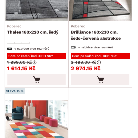
Koberec
Koberec
Thales 160x220 cm, šedý
Brilliance 160x230 cm,
šedo-červená abstrakce
v nabídce více rozměrů
v nabídce více rozměrů
Cena po zadání kódu DOPLNKY
Cena po zadání kódu DOPLNKY
1 899.00 Kč
3 499.00 Kč
1 614.15 Kč
2 974.15 Kč
SLEVA 15 %