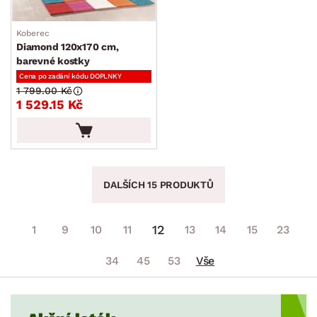
Koberec
Diamond 120x170 cm,
barevné kostky
Cena po zadání kódu DOPLNKY
1 799.00 Kč
1 529.15 Kč
DALŠÍCH 15 PRODUKTŮ
12
1
9
10
11
13
14
15
23
34
45
53
Vše