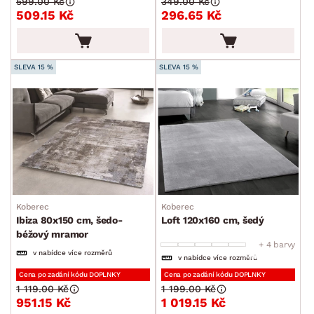
599.00 Kč
349.00 Kč
509.15 Kč
296.65 Kč
SLEVA 15 %
SLEVA 15 %
Koberec
Koberec
Ibiza 80x150 cm, šedo-
Loft 120x160 cm, šedý
béžový mramor
+ 4 barvy
v nabídce více rozměrů
v nabídce více rozměrů
Cena po zadání kódu DOPLNKY
Cena po zadání kódu DOPLNKY
1 119.00 Kč
1 199.00 Kč
951.15 Kč
1 019.15 Kč