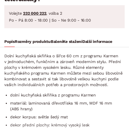
Volejte
232 000 222
, volba 2
Po - Pá 8:00 - 18:00 | So - Ne 9:00 - 16:00
Popis
Rozměry produktu
Balení
Ke stažení
Další informace
Dolní kuchyňská skříňka o šířce 60 cm z programu Karmen
v jednoduchém, funkčním a zároveň moderním stylu. Přední
plochy v krémovém vysokém lesku. Různé elementy
kuchyňského programu Karmen můžete mezi sebou libovolně
kombinovat a sestavit si tak libovolně velkou kuchyni podle
vašich individuálních potřeb a prostorových možností.
dolní kuchyňská skříňka z programu Karmen
materiál: laminovaná dřevotříska 16 mm, MDF 16 mm
(ABS hrany)
dekor korpus: světle šedý mat
dekor přední plochy: krémový vysoký lesk