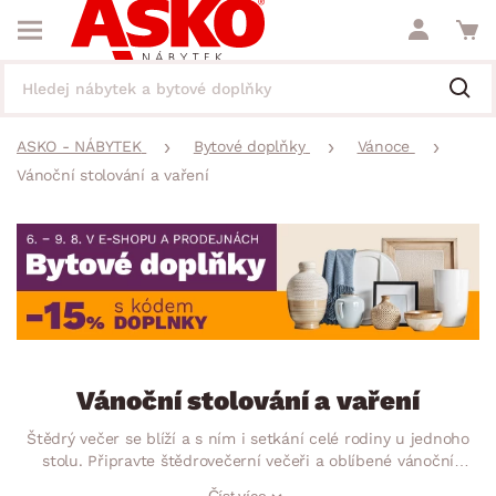
ASKO - NÁBYTEK
Bytové doplňky
Vánoce
Vánoční stolování a vaření
Vánoční stolování a vaření
Štědrý večer se blíží a s ním i setkání celé rodiny u jednoho
stolu. Připravte štědrovečerní večeři a oblíbené vánoční
cukroví s praktickými kuchyňskými doplňky, usedněte ke
Číst více