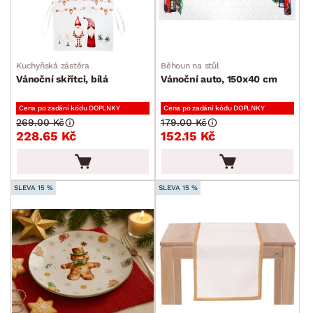
Kuchyňská zástěra
Běhoun na stůl
Vánoční skřítci, bílá
Vánoční auto, 150x40 cm
Cena po zadání kódu DOPLNKY
Cena po zadání kódu DOPLNKY
269.00 Kč
179.00 Kč
228.65 Kč
152.15 Kč
SLEVA 15 %
SLEVA 15 %