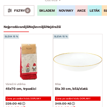
krásně prostřenému stolu a užijte si sváteční čas plný lásky a
pohody. Naše doplňky pro vánoční stolování a vaření Vás nejen
SKLADEM
NOVINKY
AKCE
LETÁK
S
FILTRY
0
okouzlí, ale také Vám ušetří čas strávený v kuchyni.
Stoly a stolky
Křesla a sezení
Židle a lavice
Postele
Šatní skříně
Rošty
Matrace
Komody, skříňky a vitríny
Bytové doplňky
Nejprodávanější
Nejlevnější
Nejdražší
Bytový textil
SLEVA 15 %
SLEVA 15 %
Dekorace
Stolování a vaření
Zahradní doplňky
Osvětlení
Ukládání a organizace
Drobné bytové doplňky
Vánoční utěrka
Mísa
Vánoce
45x70 cm, trpaslíci
Dia 30 cm, bílá/zlatá
Vánoční dekorace
Cena po zadání kódu DOPLNKY
Cena po zadání kódu DOPLNKY
Vánoční ozdoby
229.00 Kč
349.00 Kč