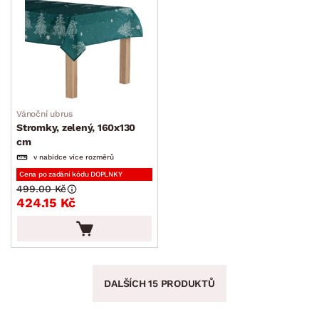
Vánoční ubrus
Stromky, zelený, 160x130
cm
v nabídce více rozměrů
Cena po zadání kódu DOPLNKY
499.00 Kč
424.15 Kč
DALŠÍCH 15 PRODUKTŮ