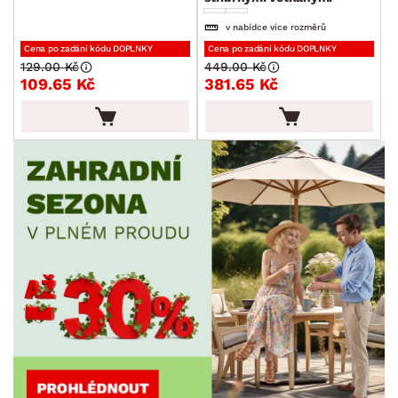
nitkami
v nabídce více rozměrů
Cena po zadání kódu DOPLNKY
Cena po zadání kódu DOPLNKY
129.00 Kč
449.00 Kč
109.65 Kč
381.65 Kč