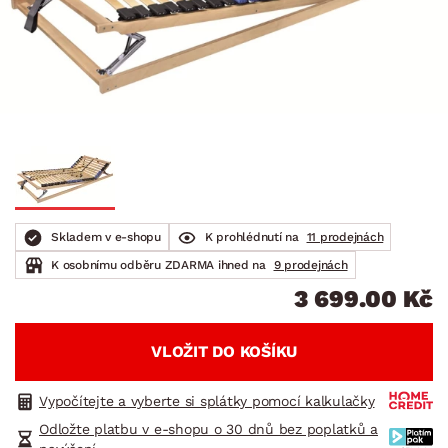
Skladem v e-shopu
K prohlédnutí na
11 prodejnách
K osobnímu odběru ZDARMA ihned na
9 prodejnách
3 699.00 Kč
VLOŽIT DO KOŠÍKU
Vypočítejte a vyberte si splátky pomocí kalkulačky
Odložte platbu v e-shopu o 30 dnů bez poplatků a