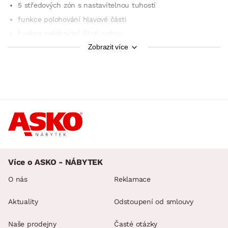
5 středových zón s nastavitelnou tuhostí
funkce polohování hlavové části
funkce polohování části nohou
Zobrazit více
český výrobek
pro lůžko o rozměru 90×200 cm nebo 2 ks pro lůžko
180×200 cm
dodáváno ve smontovaném stavu
Více o ASKO - NÁBYTEK
O nás
Reklamace
Aktuality
Odstoupení od smlouvy
Naše prodejny
Časté otázky