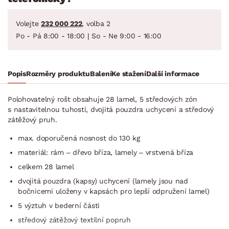
Volejte
232 000 222
, volba 2
Po - Pá 8:00 - 18:00 | So - Ne 9:00 - 16:00
Popis
Rozměry produktu
Balení
Ke stažení
Další informace
Polohovatelný rošt obsahuje 28 lamel, 5 středových zón
s nastavitelnou tuhostí, dvojitá pouzdra uchycení a středový
zátěžový pruh.
max. doporučená nosnost do 130 kg
materiál: rám – dřevo bříza, lamely – vrstvená bříza
celkem 28 lamel
dvojitá pouzdra (kapsy) uchycení (lamely jsou nad
bočnicemi uloženy v kapsách pro lepší odpružení lamel)
5 výztuh v bederní části
středový zátěžový textilní popruh