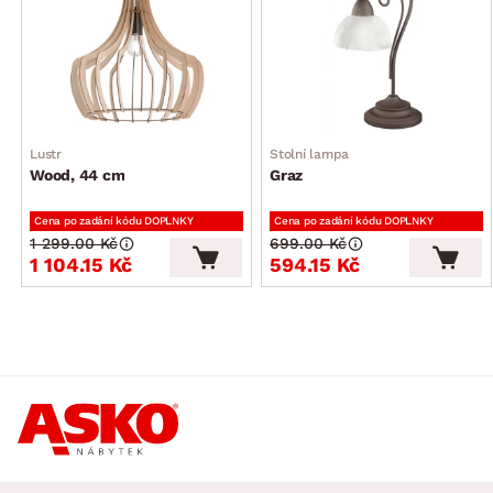
precizní zpracování
vyrobeno na Slovensku
dodáváno v převážně smontovaném stavu
doporučujeme kombinovat i s dalšími částmi programu Atik
Lustr
Stolní lampa
Wood, 44 cm
Graz
Cena po zadání kódu DOPLNKY
Cena po zadání kódu DOPLNKY
1 299.00 Kč
699.00 Kč
1 104.15 Kč
594.15 Kč