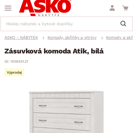
ASKO - NÁBYTEK
Komody, skříňky a vitríny
Komody a skř
Zásuvková komoda Atik, bílá
ID: 1005431.21
Výprodej