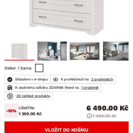
Dekor / barva
Skladem v e-shopu
K prohlédnutí na
2 prodejnách
K osobnímu odběru ZDARMA ihned na
1 prodejně
3D náhled produktu
6 490.00 Kč
Ušetříte
-15%
1 209.00 Kč
7 699.00 Kč
VLOŽIT DO KOŠÍKU