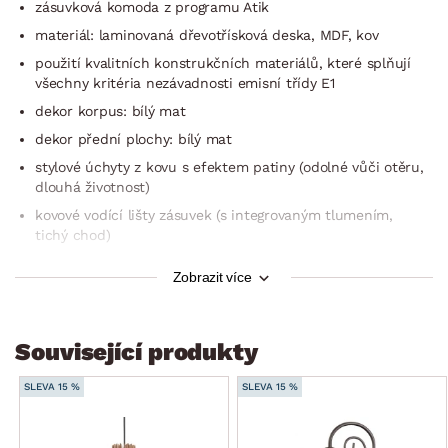
zásuvková komoda z programu Atik
materiál: laminovaná dřevotřísková deska, MDF, kov
použití kvalitních konstrukčních materiálů, které splňují
všechny kritéria nezávadnosti emisní třídy E1
dekor korpus: bílý mat
dekor přední plochy: bílý mat
stylové úchyty z kovu s efektem patiny (odolné vůči otěru,
dlouhá životnost)
kovové vodící lišty zásuvek (s integrovaným tlumením,
tichý chod)
zaobleně vyřezaný tvar spodního soklu
Zobrazit více
dekorativní svislé frézování na přední horní liště
dekorativní prolisy frézování na předních plochách
Související produkty
široké rámy
jedinečný masivní vzhled
SLEVA 15 %
SLEVA 15 %
4 široké zásuvky (objemné)
oblíbený venkovský styl