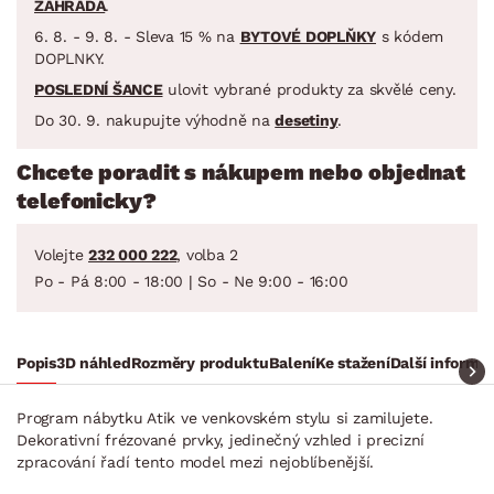
ZAHRADA
.
6. 8. - 9. 8. - Sleva 15 % na
BYTOVÉ DOPLŇKY
s kódem
DOPLNKY.
POSLEDNÍ ŠANCE
ulovit vybrané produkty za skvělé ceny.
Do 30. 9. nakupujte výhodně na
desetiny
.
Chcete poradit s nákupem nebo objednat
telefonicky?
Volejte
232 000 222
, volba 2
Po - Pá 8:00 - 18:00 | So - Ne 9:00 - 16:00
Popis
3D náhled
Rozměry produktu
Balení
Ke stažení
Další informa
Program nábytku Atik ve venkovském stylu si zamilujete.
Dekorativní frézované prvky, jedinečný vzhled i precizní
zpracování řadí tento model mezi nejoblíbenější.