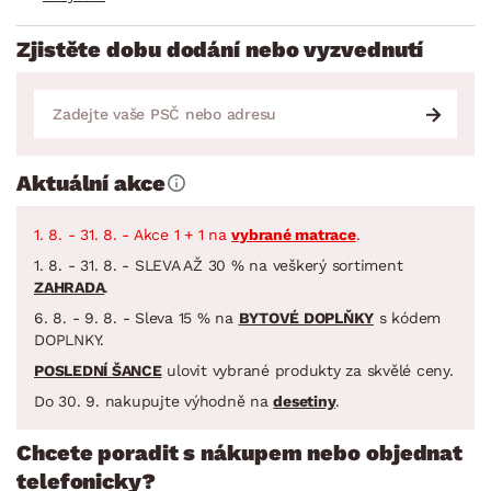
Zjistěte dobu dodání nebo vyzvednutí
Aktuální akce
1. 8. - 31. 8. - Akce 1 + 1 na
vybrané matrace
.
1. 8. - 31. 8. - SLEVA AŽ 30 % na veškerý sortiment
ZAHRADA
.
6. 8. - 9. 8. - Sleva 15 % na
BYTOVÉ DOPLŇKY
s kódem
DOPLNKY.
POSLEDNÍ ŠANCE
ulovit vybrané produkty za skvělé ceny.
Do 30. 9. nakupujte výhodně na
desetiny
.
Chcete poradit s nákupem nebo objednat
telefonicky?