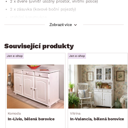
2 x dveře (uvnitř úložný prostor, vnitřní police)
2 x zásuvka (kovové boční pojezdy)
stabilní konstrukce
Zobrazit více
oblíbený venkovský styl
dokonale dotváří útulnou atmosféru domova
dodáváno v demontu
Související produkty
Jen e-shop
Jen e-shop
Komoda
Vitrína
In-Livio, bělená borovice
In-Valencia, bělená borovice