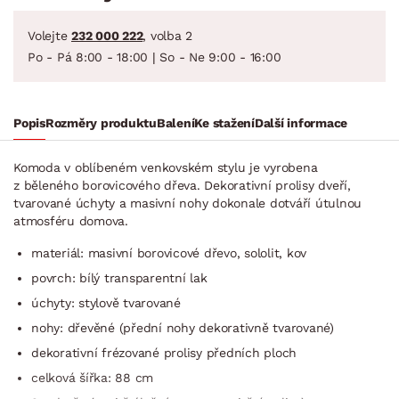
Volejte
232 000 222
, volba 2
Po - Pá 8:00 - 18:00 | So - Ne 9:00 - 16:00
Popis
Rozměry produktu
Balení
Ke stažení
Další informace
Komoda v oblíbeném venkovském stylu je vyrobena
z běleného borovicového dřeva. Dekorativní prolisy dveří,
tvarované úchyty a masivní nohy dokonale dotváří útulnou
atmosféru domova.
materiál: masivní borovicové dřevo, sololit, kov
povrch: bílý transparentní lak
úchyty: stylově tvarované
nohy: dřevěné (přední nohy dekorativně tvarované)
dekorativní frézované prolisy předních ploch
celková šířka: 88 cm