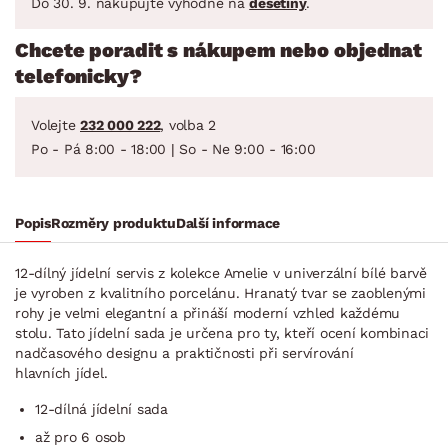
Do 30. 9. nakupujte výhodně na
desetiny
.
Chcete poradit s nákupem nebo objednat
telefonicky?
Volejte
232 000 222
, volba 2
Po - Pá 8:00 - 18:00 | So - Ne 9:00 - 16:00
Popis
Rozměry produktu
Další informace
12-dílný jídelní servis z kolekce Amelie v univerzální bílé barvě
je vyroben z kvalitního porcelánu. Hranatý tvar se zaoblenými
rohy je velmi elegantní a přináší moderní vzhled každému
stolu. Tato jídelní sada je určena pro ty, kteří ocení kombinaci
nadčasového designu a praktičnosti při servírování
hlavních jídel.
12-dílná jídelní sada
až pro 6 osob