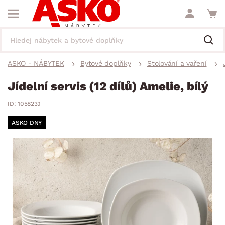
ASKO - NÁBYTEK
Bytové doplňky
Stolování a vaření
Jídelní servis (12 dílů) Amelie, bílý
ID: 105823.1
ASKO DNY