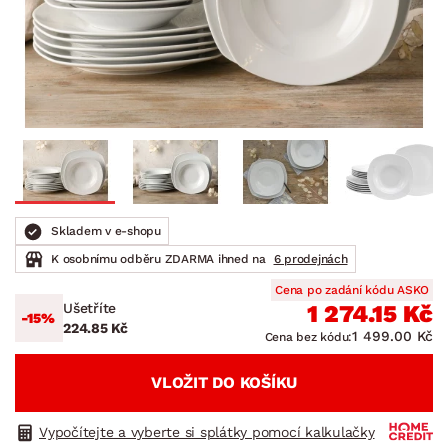
Skladem v e-shopu
K osobnímu odběru ZDARMA ihned na
6 prodejnách
Cena po zadání kódu ASKO
Ušetříte
1 274.15 Kč
-15%
224.85 Kč
1 499.00 Kč
Cena bez kódu:
VLOŽIT DO KOŠÍKU
Vypočítejte a vyberte si splátky pomocí kalkulačky