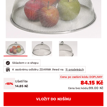
Skladem v e-shopu
K osobnímu odběru ZDARMA ihned na
11 prodejnách
Cena po zadání kódu DOPLNKY
Ušetříte
84.15 Kč
-15%
14.85 Kč
99.00 Kč
Cena bez kódu:
VLOŽIT DO KOŠÍKU