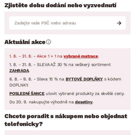
Zjistěte dobu dodání nebo vyzvednutí
Aktuální akce
1. 8. - 31. 8. - Akce 1 + 1 na
vybrané matrace
.
1. 8. - 31. 8. - SLEVA AŽ 30 % na veškerý sortiment
ZAHRADA
.
6. 8. - 9. 8. - Sleva 15 % na
BYTOVÉ DOPLŇKY
s kódem
DOPLNKY.
POSLEDNÍ ŠANCE
ulovit vybrané produkty za skvělé ceny.
Do 30. 9. nakupujte výhodně na
desetiny
.
Chcete poradit s nákupem nebo objednat
telefonicky?