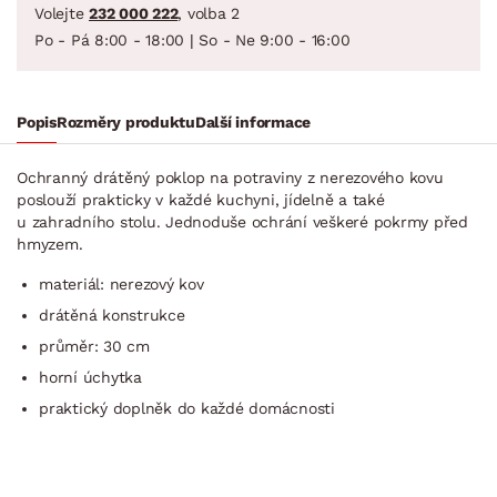
Volejte
232 000 222
, volba 2
Po - Pá 8:00 - 18:00 | So - Ne 9:00 - 16:00
Popis
Rozměry produktu
Další informace
Ochranný drátěný poklop na potraviny z nerezového kovu
poslouží prakticky v každé kuchyni, jídelně a také
u zahradního stolu. Jednoduše ochrání veškeré pokrmy před
hmyzem.
materiál: nerezový kov
drátěná konstrukce
průměr: 30 cm
horní úchytka
praktický doplněk do každé domácnosti