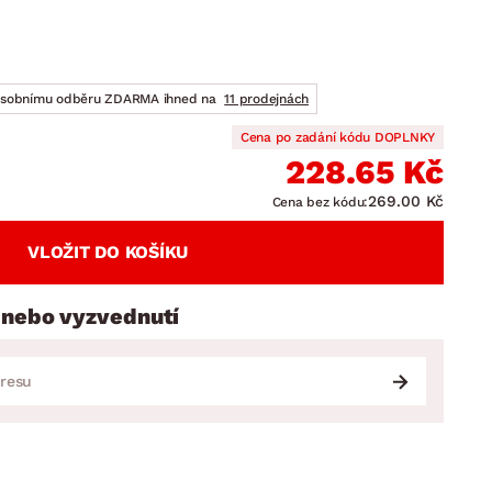
DOPLŇKY
VÁNOCE
ahradní doplňky
ahradní sestavy
osobnímu odběru ZDARMA ihned na
11 prodejnách
Cena po zadání kódu DOPLNKY
228.65 Kč
269.00 Kč
Cena bez kódu:
VLOŽIT DO KOŠÍKU
 nebo vyzvednutí