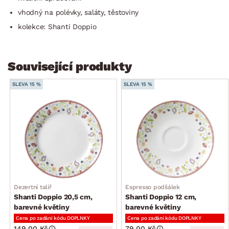
vhodný na polévky, saláty, těstoviny
kolekce: Shanti Doppio
Související produkty
SLEVA 15 %
SLEVA 15 %
Dezertní talíř
Espresso podšálek
Shanti Doppio 20,5 cm,
Shanti Doppio 12 cm,
barevné květiny
barevné květiny
Cena po zadání kódu DOPLNKY
Cena po zadání kódu DOPLNKY
149.00 Kč
79.00 Kč