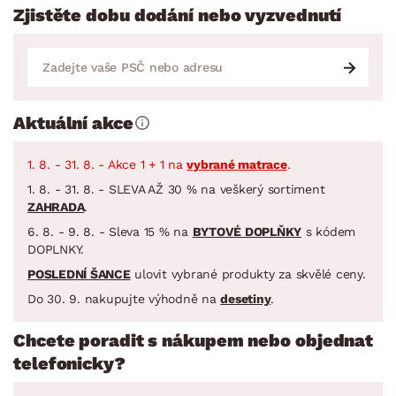
Zjistěte dobu dodání nebo vyzvednutí
Aktuální akce
1. 8. - 31. 8. - Akce 1 + 1 na
vybrané matrace
.
1. 8. - 31. 8. - SLEVA AŽ 30 % na veškerý sortiment
ZAHRADA
.
6. 8. - 9. 8. - Sleva 15 % na
BYTOVÉ DOPLŇKY
s kódem
DOPLNKY.
POSLEDNÍ ŠANCE
ulovit vybrané produkty za skvělé ceny.
Do 30. 9. nakupujte výhodně na
desetiny
.
Chcete poradit s nákupem nebo objednat
telefonicky?