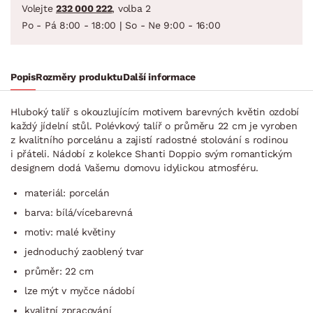
Volejte
232 000 222
, volba 2
Po - Pá 8:00 - 18:00 | So - Ne 9:00 - 16:00
Popis
Rozměry produktu
Další informace
Hluboký talíř s okouzlujícím motivem barevných květin ozdobí
každý jídelní stůl. Polévkový talíř o průměru 22 cm je vyroben
z kvalitního porcelánu a zajistí radostné stolování s rodinou
i přáteli. Nádobí z kolekce Shanti Doppio svým romantickým
designem dodá Vašemu domovu idylickou atmosféru.
materiál: porcelán
barva: bílá/vícebarevná
motiv: malé květiny
jednoduchý zaoblený tvar
průměr: 22 cm
lze mýt v myčce nádobí
kvalitní zpracování