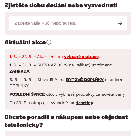
Zjistěte dobu dodání nebo vyzvednutí
Aktuální akce
1. 8. - 31. 8. - Akce 1 + 1 na
vybrané matrace
.
1. 8. - 31. 8. - SLEVA AŽ 30 % na veškerý sortiment
ZAHRADA
.
6. 8. - 9. 8. - Sleva 15 % na
BYTOVÉ DOPLŇKY
s kódem
DOPLNKY.
POSLEDNÍ ŠANCE
ulovit vybrané produkty za skvělé ceny.
Do 30. 9. nakupujte výhodně na
desetiny
.
Chcete poradit s nákupem nebo objednat
telefonicky?