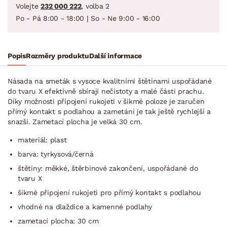
Volejte
232 000 222
, volba 2
Po - Pá 8:00 - 18:00 | So - Ne 9:00 - 16:00
Popis
Rozměry produktu
Další informace
Násada na smeták s vysoce kvalitními štětinami uspořádané
do tvaru X efektivně sbírají nečistoty a malé části prachu.
Díky možnosti připojení rukojeti v šikmé poloze je zaručen
přímý kontakt s podlahou a zametání je tak ještě rychlejší a
snazší. Zametací plocha je velká 30 cm.
materiál: plast
barva: tyrkysová/černá
štětiny: měkké, štěrbinové zakončení, uspořádané do
tvaru X
šikmé připojení rukojeti pro přímý kontakt s podlahou
vhodné na dlaždice a kamenné podlahy
zametací plocha: 30 cm