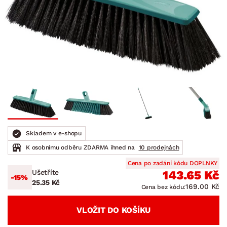
Skladem v e-shopu
K osobnímu odběru ZDARMA ihned na
10 prodejnách
Cena po zadání kódu DOPLNKY
Ušetříte
143.65 Kč
-15%
25.35 Kč
169.00 Kč
Cena bez kódu:
VLOŽIT DO KOŠÍKU