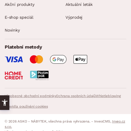
Akční produkty
Aktuální leták
E-shop speciál
Výprodej
Novinky
Platební metody
Všeobecné obchodní podmínky
Ochrana osobních údajů
Whistleblowing
Pravidla používání cookies
© 2026 ASKO - NÁBYTEK, všechna práva vyhrazena. - InveoCMS,
Inveo.cz
s.r.o.