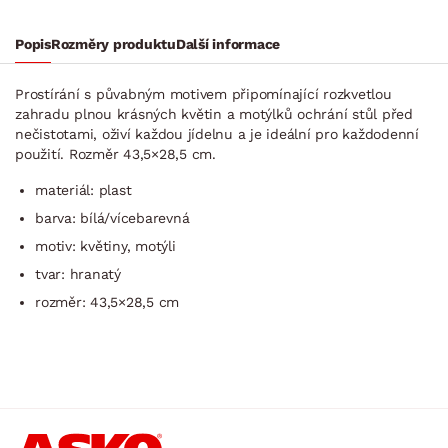
Popis
Rozměry produktu
Další informace
Prostírání s půvabným motivem připomínající rozkvetlou
zahradu plnou krásných květin a motýlků ochrání stůl před
nečistotami, oživí každou jídelnu a je ideální pro každodenní
použití. Rozměr 43,5×28,5 cm.
materiál: plast
barva: bílá/vícebarevná
motiv: květiny, motýli
tvar: hranatý
rozměr: 43,5×28,5 cm