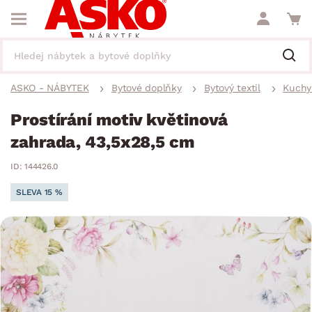
ASKO - NÁBYTEK
Bytové doplňky
Bytový textil
Kuchyň
Prostírání motiv květinová
zahrada, 43,5x28,5 cm
ID: 144426.0
SLEVA 15 %