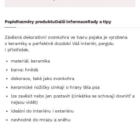
Popis
Rozměry produktu
Další informace
Rady a tipy
Závěsná dekorativní zvonkohra ve tvaru pejska je vyrobena
z keramiky a perfektně dozdobí Váš interiér, pergolu
i přístřešek.
materiál: keramika
barva: hnědá
dekorace, také jako zvonkohra
keramické nožičky cinkají o hrany těla psa
lze zavěsit nebo jen postavit (cinkátka se schovají dovnitř a
nejsou vidět)
ideální do interiéru i exteriéru
nevhodné do mrazu a sněhu