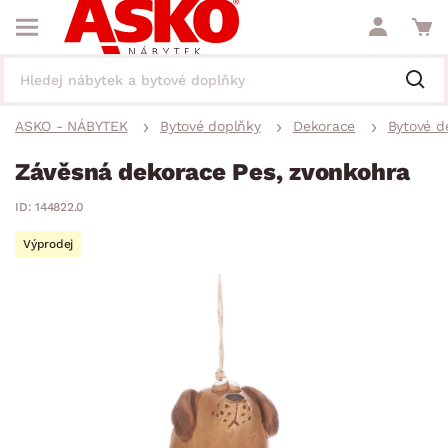
ASKO - NÁBYTEK
Bytové doplňky
Dekorace
Bytové d
Závěsná dekorace Pes, zvonkohra
ID: 144822.0
Výprodej