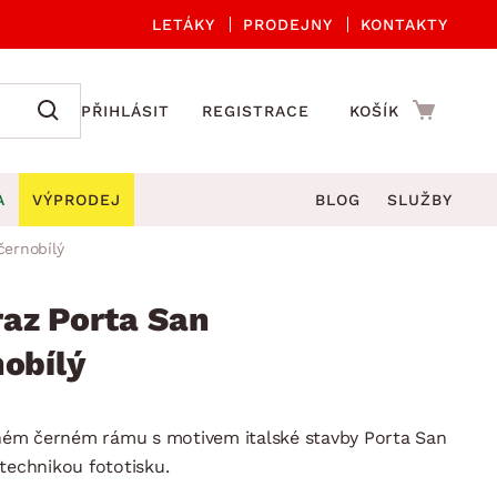
LETÁKY
PRODEJNY
KONTAKTY
PŘIHLÁSIT
REGISTRACE
KOŠÍK
A
VÝPRODEJ
BLOG
SLUŽBY
černobílý
A ORGANIZACE
Zahradní sety
DROBNÉ BYTOVÉ DOPLŇKY
če
Kuchyňské příslušenství
az Porta San
adní židle a křesla
štníky
Kuchyňské doplňky
nobílý
ahradní lavice
viny
Koupelnové doplňky
Zahradní stoly
lečení
Zahradní doplňky
ém černém rámu s motivem italské stavby Porta San
hradní houpačky
Zobrazit vše
technikou fototisku.
ahradní lehátka