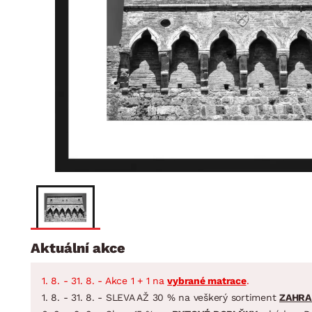
Jídelna
BYTOVÝ TEXTIL
STOLOVÁNÍ A VAŘE
Koupelnové ses
Dětský pokoj
Přikrývky
Jídelní servis
Jídelní sesta
Polštáře
Předsíň, šatna a chodba
Příbory
Zahradní sest
Koberce
Hrnce
Kuchyně
Závěsy a žaluzie
Pánve
Koupelna
Zobrazit vše
Zobrazit vše
Zahrada
VELIKONOCE
Domácnost
Aktuální akce
1. 8. - 31. 8. - Akce 1 + 1 na
vybrané matrace
.
1. 8. - 31. 8. - SLEVA AŽ 30 % na veškerý sortiment
ZAHRA