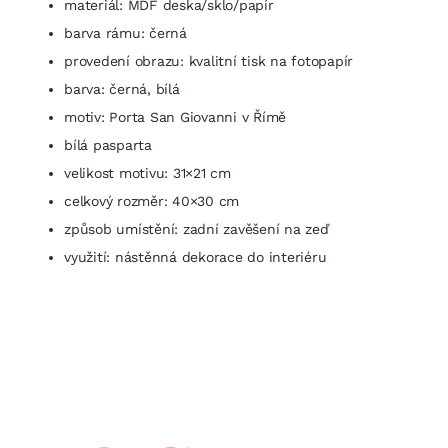
materiál: MDF deska/sklo/papír
barva rámu: černá
provedení obrazu: kvalitní tisk na fotopapír
barva: černá, bílá
motiv: Porta San Giovanni v Římě
bílá pasparta
velikost motivu: 31×21 cm
celkový rozměr: 40×30 cm
způsob umístění: zadní zavěšení na zeď
využití: nástěnná dekorace do interiéru