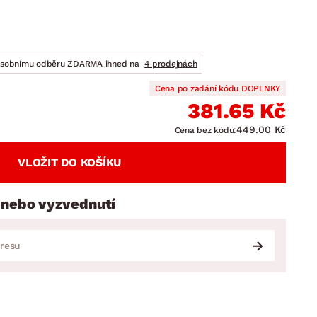
DOPLŇKY
VÁNOCE
ahradní doplňky
ahradní sestavy
osobnímu odběru ZDARMA ihned na
4 prodejnách
Cena po zadání kódu DOPLNKY
381.65 Kč
449.00 Kč
Cena bez kódu:
VLOŽIT DO KOŠÍKU
 nebo vyzvednutí