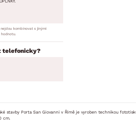
OPLNKY.
 nejdou kombinovat s jinými
 hodnotu.
 telefonicky?
 stavby Porta San Giovanni v Římě je vyroben technikou fototisku
0 cm.