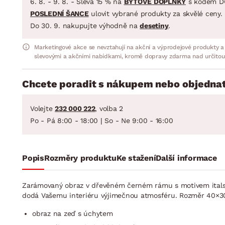
6. 8. - 9. 8. - Sleva 15 % na
BYTOVÉ DOPLŇKY
s kódem D
POSLEDNÍ ŠANCE
ulovit vybrané produkty za skvělé ceny.
Do 30. 9. nakupujte výhodně na
desetiny
.
Marketingové akce se nevztahují na akční a výprodejové produkty a
slevovými a akčními nabídkami, kromě dopravy zdarma nad určitou
Chcete poradit s nákupem nebo objednat
Volejte
232 000 222
, volba 2
Po - Pá 8:00 - 18:00 | So - Ne 9:00 - 16:00
Popis
Rozměry produktu
Ke stažení
Další informace
Zarámovaný obraz v dřevěném černém rámu s motivem italské
dodá Vašemu interiéru výjimečnou atmosféru. Rozměr 40×3
obraz na zeď s úchytem