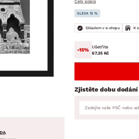
Celý popis
NÍ
DOMÁCÍ SPOTŘEBIČE
ZAHRADNÍ 
tavy
Z
SLEVA 15 %
vy
Z
Skladem v e-shopu
K 
avy
Ušetříte
-15%
67.35 Kč
Zjistěte dobu dodání
DA
.