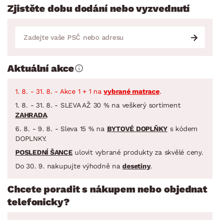
Zjistěte dobu dodání nebo vyzvednutí
Aktuální akce
1. 8. - 31. 8. - Akce 1 + 1 na
vybrané matrace
.
1. 8. - 31. 8. - SLEVA AŽ 30 % na veškerý sortiment
ZAHRADA
.
6. 8. - 9. 8. - Sleva 15 % na
BYTOVÉ DOPLŇKY
s kódem
DOPLNKY.
POSLEDNÍ ŠANCE
ulovit vybrané produkty za skvělé ceny.
Do 30. 9. nakupujte výhodně na
desetiny
.
Chcete poradit s nákupem nebo objednat
telefonicky?