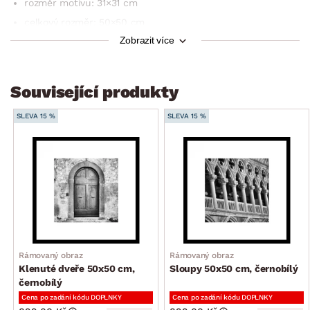
rozměr motivu: 31×31 cm
celkový rozměr: 50×50 cm
Zobrazit více
způsob umístění: zadní zavěšení na zeď
využití: nástěnná dekorace do interiéru
Související produkty
SLEVA 15 %
SLEVA 15 %
Rámovaný obraz
Rámovaný obraz
Klenuté dveře 50x50 cm,
Sloupy 50x50 cm, černobílý
černobílý
Cena po zadání kódu DOPLNKY
Cena po zadání kódu DOPLNKY