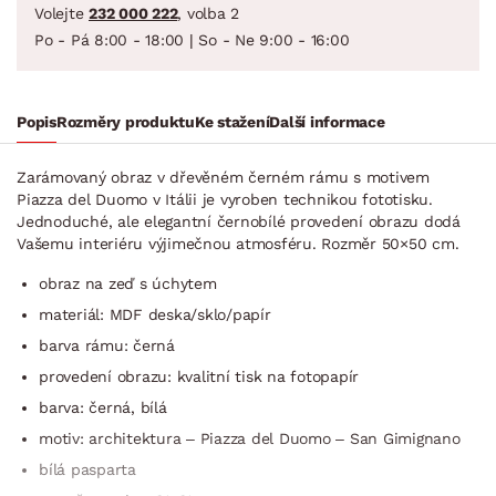
Volejte
232 000 222
, volba 2
Po - Pá 8:00 - 18:00 | So - Ne 9:00 - 16:00
Popis
Rozměry produktu
Ke stažení
Další informace
Zarámovaný obraz v dřevěném černém rámu s motivem
Piazza del Duomo v Itálii je vyroben technikou fototisku.
Jednoduché, ale elegantní černobílé provedení obrazu dodá
Vašemu interiéru výjimečnou atmosféru. Rozměr 50×50 cm.
obraz na zeď s úchytem
materiál: MDF deska/sklo/papír
barva rámu: černá
provedení obrazu: kvalitní tisk na fotopapír
barva: černá, bílá
motiv: architektura – Piazza del Duomo – San Gimignano
bílá pasparta