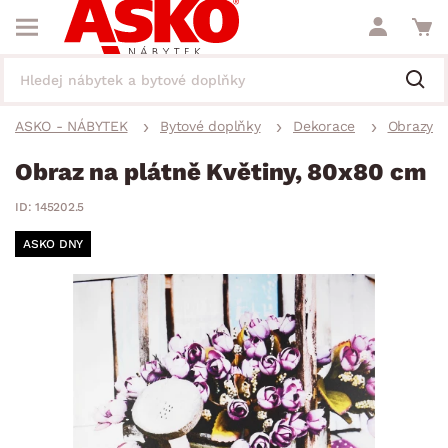
ASKO - NÁBYTEK
Bytové doplňky
Dekorace
Obrazy
Obraz na plátně Květiny, 80x80 cm
ID: 145202.5
ASKO DNY