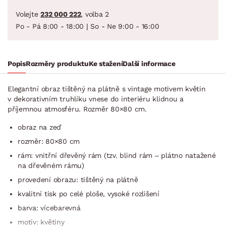
Volejte
232 000 222
, volba 2
Po - Pá 8:00 - 18:00 | So - Ne 9:00 - 16:00
Popis
Rozměry produktu
Ke stažení
Další informace
Elegantní obraz tištěný na plátně s vintage motivem květin
v dekorativním truhlíku vnese do interiéru klidnou a
příjemnou atmosféru. Rozměr 80×80 cm.
obraz na zeď
rozměr: 80×80 cm
rám: vnitřní dřevěný rám (tzv. blind rám – plátno natažené
na dřevěném rámu)
provedení obrazu: tištěný na plátně
kvalitní tisk po celé ploše, vysoké rozlišení
barva: vícebarevná
motiv: květiny