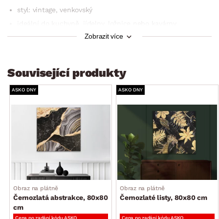
styl: vintage, venkovský
ideální do kuchyně, jídelny, ložnice nebo kavárny
Zobrazit více
způsob umístění: zadní zavěšení na zeď
využití: nástěnná dekorace do interiéru
Související produkty
ASKO DNY
ASKO DNY
Obraz na plátně
Obraz na plátně
Černozlatá abstrakce, 80x80
Černozlaté listy, 80x80 cm
cm
Cena po zadání kódu ASKO
Cena po zadání kódu ASKO