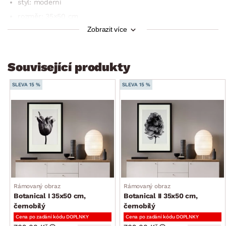
styl: moderní
rozměr: 35×50 cm
Zobrazit více
způsob umístění: zadní zavěšení na zeď
využití: nástěnná dekorace do interiéru
Související produkty
SLEVA 15 %
SLEVA 15 %
Rámovaný obraz
Rámovaný obraz
Botanical I 35x50 cm,
Botanical II 35x50 cm,
černobílý
černobílý
Cena po zadání kódu DOPLNKY
Cena po zadání kódu DOPLNKY