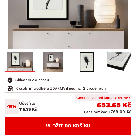
Skladem v e-shopu
K osobnímu odběru ZDARMA ihned na
2 prodejnách
Cena po zadání kódu DOPLNKY
Ušetříte
653.65 Kč
-15%
115.35 Kč
769.00 Kč
Cena bez kódu:
VLOŽIT DO KOŠÍKU