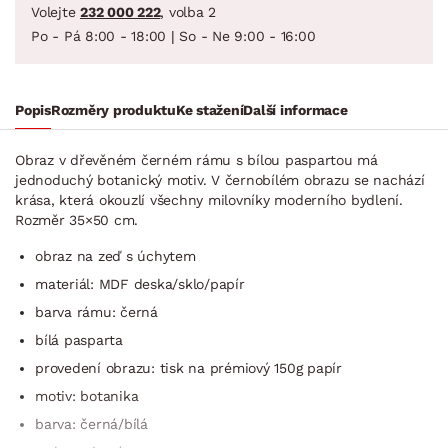
Volejte
232 000 222
, volba 2
Po - Pá 8:00 - 18:00 | So - Ne 9:00 - 16:00
Popis
Rozměry produktu
Ke stažení
Další informace
Obraz v dřevěném černém rámu s bílou paspartou má
jednoduchý botanický motiv. V černobílém obrazu se nachází
krása, která okouzlí všechny milovníky moderního bydlení.
Rozměr 35×50 cm.
obraz na zeď s úchytem
materiál: MDF deska/sklo/papír
barva rámu: černá
bílá pasparta
provedení obrazu: tisk na prémiový 150g papír
motiv: botanika
barva: černá/bílá