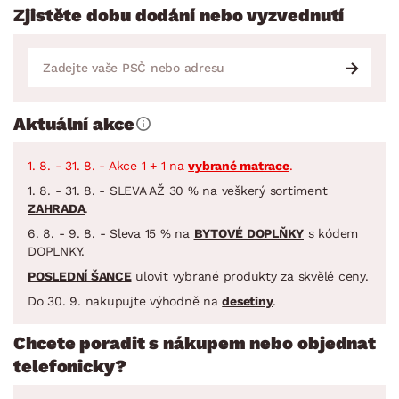
Zjistěte dobu dodání nebo vyzvednutí
Aktuální akce
1. 8. - 31. 8. - Akce 1 + 1 na
vybrané matrace
.
1. 8. - 31. 8. - SLEVA AŽ 30 % na veškerý sortiment
ZAHRADA
.
6. 8. - 9. 8. - Sleva 15 % na
BYTOVÉ DOPLŇKY
s kódem
DOPLNKY.
POSLEDNÍ ŠANCE
ulovit vybrané produkty za skvělé ceny.
Do 30. 9. nakupujte výhodně na
desetiny
.
Chcete poradit s nákupem nebo objednat
telefonicky?