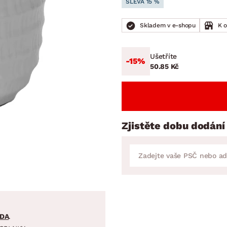
SLEVA 15 %
NÍ
DOMÁCÍ SPOTŘEBIČE
ZAHRADNÍ 
tavy
Z
Skladem v e-shopu
K 
vy
Z
avy
Ušetříte
-15%
50.85 Kč
Zjistěte dobu dodání
DA
.