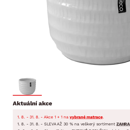
Jídelna
BYTOVÝ TEXTIL
STOLOVÁNÍ A VAŘE
Koupelnové ses
Dětský pokoj
Přikrývky
Jídelní servis
Jídelní sesta
Polštáře
Předsíň, šatna a chodba
Příbory
Zahradní sest
Koberce
Hrnce
Kuchyně
Závěsy a žaluzie
Pánve
Koupelna
Zobrazit vše
Zobrazit vše
Zahrada
VELIKONOCE
Domácnost
Aktuální akce
1. 8. - 31. 8. - Akce 1 + 1 na
vybrané matrace
.
1. 8. - 31. 8. - SLEVA AŽ 30 % na veškerý sortiment
ZAHRA