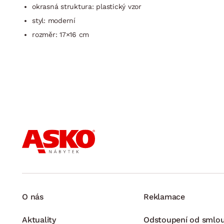
okrasná struktura: plastický vzor
styl: moderní
rozměr: 17×16 cm
O nás
Reklamace
Aktuality
Odstoupení od smlo