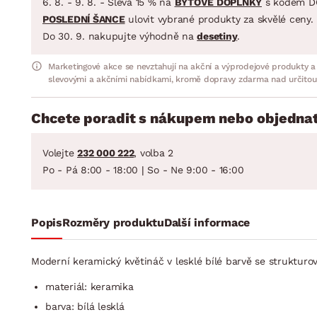
6. 8. - 9. 8. - Sleva 15 % na
BYTOVÉ DOPLŇKY
s kódem D
POSLEDNÍ ŠANCE
ulovit vybrané produkty za skvělé ceny.
Do 30. 9. nakupujte výhodně na
desetiny
.
Marketingové akce se nevztahují na akční a výprodejové produkty a
slevovými a akčními nabídkami, kromě dopravy zdarma nad určitou
Chcete poradit s nákupem nebo objednat
Volejte
232 000 222
, volba 2
Po - Pá 8:00 - 18:00 | So - Ne 9:00 - 16:00
Popis
Rozměry produktu
Další informace
Moderní keramický květináč v lesklé bílé barvě se struktur
materiál: keramika
barva: bílá lesklá