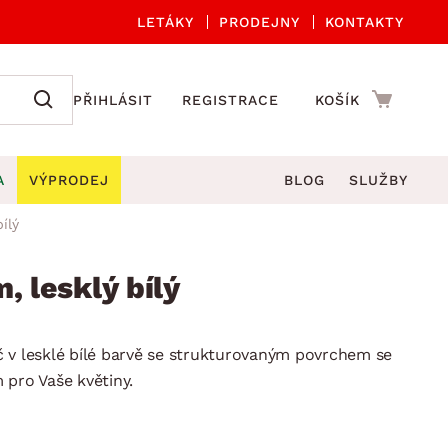
LETÁKY
PRODEJNY
KONTAKTY
PŘIHLÁSIT
REGISTRACE
KOŠÍK
A
VÝPRODEJ
BLOG
SLUŽBY
ílý
A ORGANIZACE
Zahradní sety
DROBNÉ BYTOVÉ DOPLŇKY
če
Kuchyňské příslušenství
, lesklý bílý
adní židle a křesla
štníky
Kuchyňské doplňky
ahradní lavice
viny
Koupelnové doplňky
 v lesklé bílé barvě se strukturovaným povrchem se
Zahradní stoly
lečení
Zahradní doplňky
 pro Vaše květiny.
hradní houpačky
Zobrazit vše
ahradní lehátka