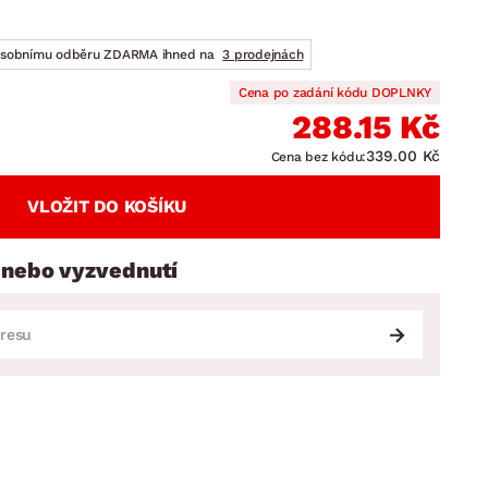
DOPLŇKY
VÁNOCE
ahradní doplňky
osobnímu odběru ZDARMA ihned na
3 prodejnách
ahradní sestavy
Cena po zadání kódu DOPLNKY
288.15 Kč
339.00 Kč
Cena bez kódu:
VLOŽIT DO KOŠÍKU
 nebo vyzvednutí