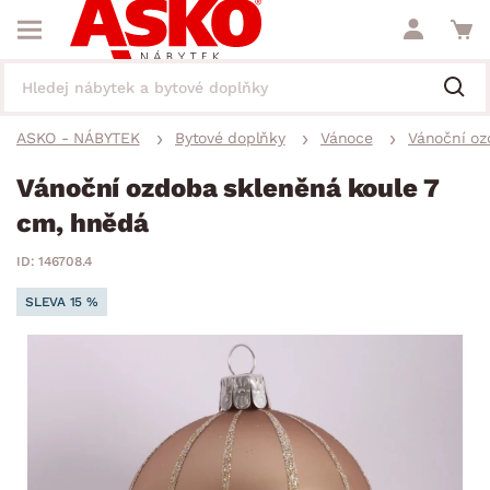
ASKO - NÁBYTEK
Bytové doplňky
Vánoce
Vánoční oz
Vánoční ozdoba skleněná koule 7
cm, hnědá
ID: 146708.4
SLEVA 15 %