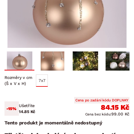
Rozměry v cm
7x7
(Š x V x H)
Cena po zadání kódu DOPLNKY
Ušetříte
84.15 Kč
-15%
14.85 Kč
99.00 Kč
Cena bez kódu:
Tento produkt je momentálně nedostupný