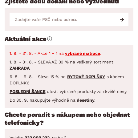
Zjistěte dobu dodání nebo vyzvednutí
Aktuální akce
1. 8. - 31. 8. - Akce 1 + 1 na
vybrané matrace
.
1. 8. - 31. 8. - SLEVA AŽ 30 % na veškerý sortiment
ZAHRADA
.
6. 8. - 9. 8. - Sleva 15 % na
BYTOVÉ DOPLŇKY
s kódem
DOPLNKY.
POSLEDNÍ ŠANCE
ulovit vybrané produkty za skvělé ceny.
Do 30. 9. nakupujte výhodně na
desetiny
.
Chcete poradit s nákupem nebo objednat
telefonicky?
Volejte
232 000 222
, volba 2