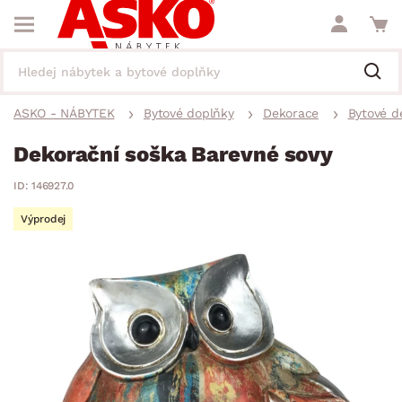
ASKO - NÁBYTEK
Bytové doplňky
Dekorace
Bytové d
Dekorační soška Barevné sovy
ID: 146927.0
Výprodej