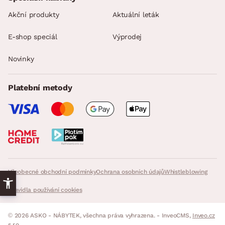
Akční produkty
Aktuální leták
E-shop speciál
Výprodej
Novinky
Platební metody
Všeobecné obchodní podmínky
Ochrana osobních údajů
Whistleblowing
Pravidla používání cookies
© 2026 ASKO - NÁBYTEK, všechna práva vyhrazena. - InveoCMS,
Inveo.cz
s.r.o.