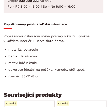
Volejte
232 000 222
, volba 2
Po - Pá 8:00 - 18:00 | So - Ne 9:00 - 16:00
Popis
Rozměry produktu
Další informace
Polyresinová dekorační soška postavy v kruhu vynikne
v každém interiéru. Barva zlato-černá.
materiál: polyresin
barva: zlatá/černá
motiv: lidé v kruhu
dekorace ideální na poličku, komodu, stůl apod.
rozměr: 36×31×8 cm
Související produkty
Výprodej
Výprodej