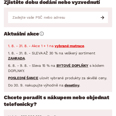
Zjistěte dobu dodání nebo vyzvednutí
Aktuální akce
1. 8. - 31. 8. - Akce 1 + 1 na
vybrané matrace
.
1. 8. - 31. 8. - SLEVA AŽ 30 % na veškerý sortiment
ZAHRADA
.
6. 8. - 9. 8. - Sleva 15 % na
BYTOVÉ DOPLŇKY
s kódem
DOPLNKY.
POSLEDNÍ ŠANCE
ulovit vybrané produkty za skvělé ceny.
Do 30. 9. nakupujte výhodně na
desetiny
.
Chcete poradit s nákupem nebo objednat
telefonicky?