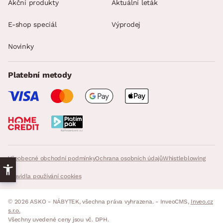
Akční produkty
Aktuální leták
E-shop speciál
Výprodej
Novinky
Platební metody
Všeobecné obchodní podmínky
Ochrana osobních údajů
Whistleblowing
Pravidla používání cookies
© 2026 ASKO - NÁBYTEK, všechna práva vyhrazena. - InveoCMS,
Inveo.cz
s.r.o.
Všechny uvedené ceny jsou vč. DPH.
s DPH