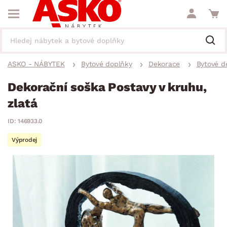
ASKO - NÁBYTEK
Bytové doplňky
Dekorace
Bytové d
Dekorační soška Postavy v kruhu,
zlatá
ID: 146933.0
Výprodej