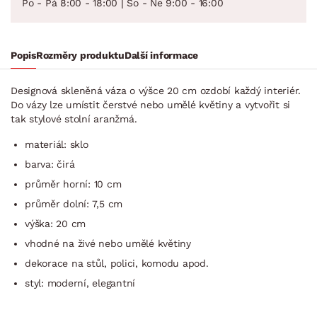
Po - Pá 8:00 - 18:00 | So - Ne 9:00 - 16:00
Popis
Rozměry produktu
Další informace
Designová skleněná váza o výšce 20 cm ozdobí každý interiér.
Do vázy lze umístit čerstvé nebo umělé květiny a vytvořit si
tak stylové stolní aranžmá.
materiál: sklo
barva: čirá
průměr horní: 10 cm
průměr dolní: 7,5 cm
výška: 20 cm
vhodné na živé nebo umělé květiny
dekorace na stůl, polici, komodu apod.
styl: moderní, elegantní