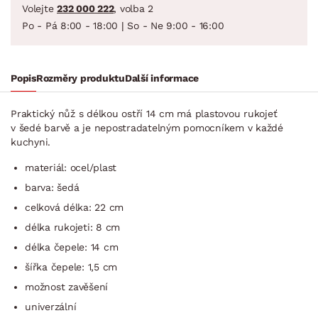
Volejte
232 000 222
, volba 2
Po - Pá 8:00 - 18:00 | So - Ne 9:00 - 16:00
Popis
Rozměry produktu
Další informace
Praktický nůž s délkou ostří 14 cm má plastovou rukojeť
v šedé barvě a je nepostradatelným pomocníkem v každé
kuchyni.
materiál: ocel/plast
barva: šedá
celková délka: 22 cm
délka rukojeti: 8 cm
délka čepele: 14 cm
šířka čepele: 1,5 cm
možnost zavěšení
univerzální