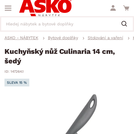
ASKO - NÁBYTEK
Bytové doplňky
Stolování a vaření
Kuchyňský nůž Culinaria 14 cm,
šedý
ID: 147264.1
SLEVA 15 %