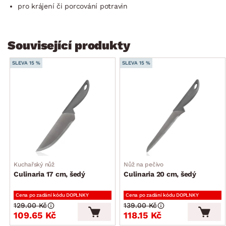
pro krájení či porcování potravin
Související produkty
SLEVA 15 %
SLEVA 15 %
Kuchařský nůž
Nůž na pečivo
Culinaria 17 cm, šedý
Culinaria 20 cm, šedý
Cena po zadání kódu DOPLNKY
Cena po zadání kódu DOPLNKY
129.00 Kč
139.00 Kč
109.65 Kč
118.15 Kč