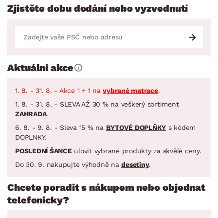
Zjistěte dobu dodání nebo vyzvednutí
Aktuální akce
1. 8. - 31. 8. - Akce 1 + 1 na
vybrané matrace
.
1. 8. - 31. 8. - SLEVA AŽ 30 % na veškerý sortiment
ZAHRADA
.
6. 8. - 9. 8. - Sleva 15 % na
BYTOVÉ DOPLŇKY
s kódem
DOPLNKY.
POSLEDNÍ ŠANCE
ulovit vybrané produkty za skvělé ceny.
Do 30. 9. nakupujte výhodně na
desetiny
.
Chcete poradit s nákupem nebo objednat
telefonicky?