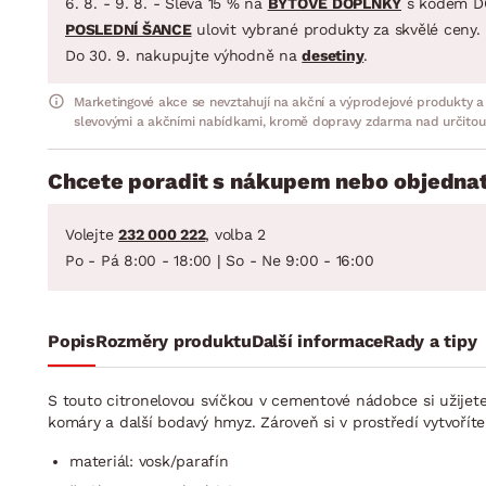
6. 8. - 9. 8. - Sleva 15 % na
BYTOVÉ DOPLŇKY
s kódem D
POSLEDNÍ ŠANCE
ulovit vybrané produkty za skvělé ceny.
Do 30. 9. nakupujte výhodně na
desetiny
.
Marketingové akce se nevztahují na akční a výprodejové produkty a
slevovými a akčními nabídkami, kromě dopravy zdarma nad určitou
Chcete poradit s nákupem nebo objednat
Volejte
232 000 222
, volba 2
Po - Pá 8:00 - 18:00 | So - Ne 9:00 - 16:00
Popis
Rozměry produktu
Další informace
Rady a tipy
S touto citronelovou svíčkou v cementové nádobce si užijet
komáry a další bodavý hmyz. Zároveň si v prostředí vytvořít
materiál: vosk/parafín