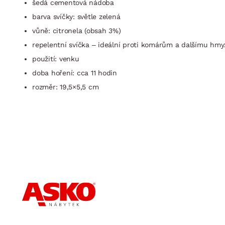
šedá cementová nádoba
barva svíčky: světle zelená
vůně: citronela (obsah 3%)
repelentní svíčka – ideální proti komárům a dalšímu hmy
použití: venku
doba hoření: cca 11 hodin
rozměr: 19,5×5,5 cm