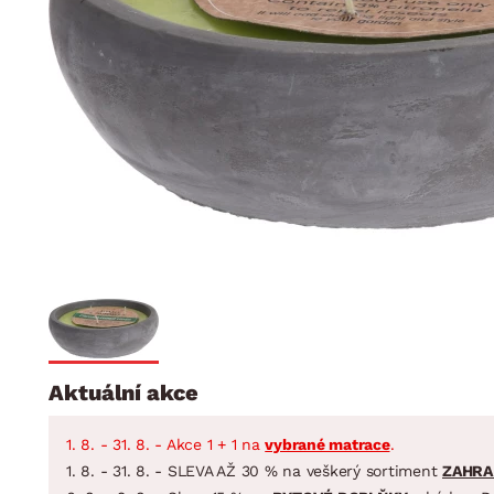
Jídelna
BYTOVÝ TEXTIL
STOLOVÁNÍ A VAŘE
Koupelnové ses
Dětský pokoj
Přikrývky
Jídelní servis
Jídelní sesta
Polštáře
Předsíň, šatna a chodba
Příbory
Zahradní sest
Koberce
Hrnce
Kuchyně
Závěsy a žaluzie
Pánve
Koupelna
Zobrazit vše
Zobrazit vše
Zahrada
VELIKONOCE
Domácnost
Aktuální akce
1. 8. - 31. 8. - Akce 1 + 1 na
vybrané matrace
.
1. 8. - 31. 8. - SLEVA AŽ 30 % na veškerý sortiment
ZAHRA