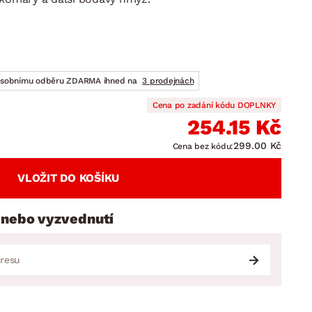
DOPLŇKY
VÁNOCE
ahradní doplňky
ahradní sestavy
osobnímu odběru ZDARMA ihned na
3 prodejnách
Cena po zadání kódu DOPLNKY
254.15 Kč
299.00 Kč
Cena bez kódu:
VLOŽIT DO KOŠÍKU
 nebo vyzvednutí