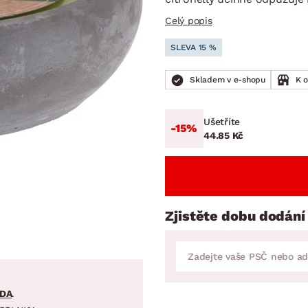
NÍ
DOMÁCÍ SPOTŘEBIČE
ZAHRADNÍ 
tavy
Z
Celý popis
vy
Z
SLEVA 15 %
avy
Skladem v e-shopu
K 
Ušetříte
-15%
44.85 Kč
Zjistěte dobu dodání
DA
.