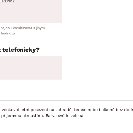
OPLNKY.
 nejdou kombinovat s jinými
 hodnotu.
 telefonicky?
e venkovní letní posezení na zahradě, terase nebo balkoně bez dot
e příjemnou atmosféru. Barva světle zelená.