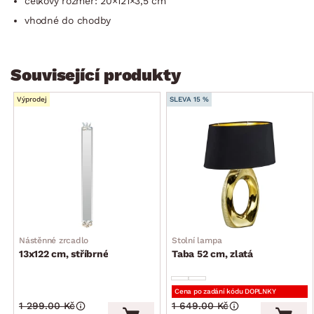
celkový rozměr: 20×121×3,5 cm
vhodné do chodby
Související produkty
Výprodej
SLEVA 15 %
Nástěnné zrcadlo
Stolní lampa
13x122 cm, stříbrné
Taba 52 cm, zlatá
Cena po zadání kódu DOPLNKY
1 299.00 Kč
1 649.00 Kč