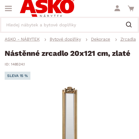
ASKO - NÁBYTEK
Bytové doplňky
Dekorace
Zrcadla
Nástěnné zrcadlo 20x121 cm, zlaté
ID: 148524.1
SLEVA 15 %