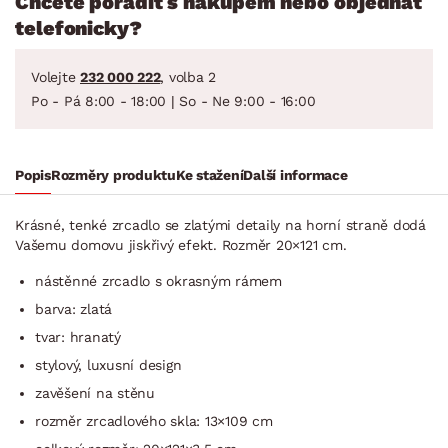
Chcete poradit s nákupem nebo objednat
telefonicky?
Volejte
232 000 222
, volba 2
Po - Pá 8:00 - 18:00 | So - Ne 9:00 - 16:00
Popis
Rozměry produktu
Ke stažení
Další informace
Krásné, tenké zrcadlo se zlatými detaily na horní straně dodá
Vašemu domovu jiskřivý efekt. Rozměr 20×121 cm.
nástěnné zrcadlo s okrasným rámem
barva: zlatá
tvar: hranatý
stylový, luxusní design
zavěšení na stěnu
rozměr zrcadlového skla: 13×109 cm