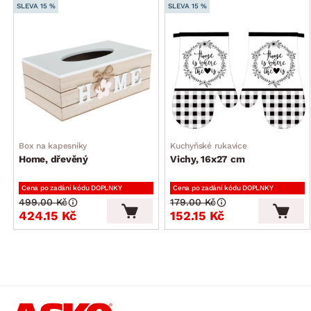
SLEVA 15 %
SLEVA 15 %
Box na kapesníky
Kuchyňské rukavice
Home, dřevěný
Vichy, 16x27 cm
Cena po zadání kódu DOPLNKY
Cena po zadání kódu DOPLNKY
499.00 Kč
179.00 Kč
424.15 Kč
152.15 Kč