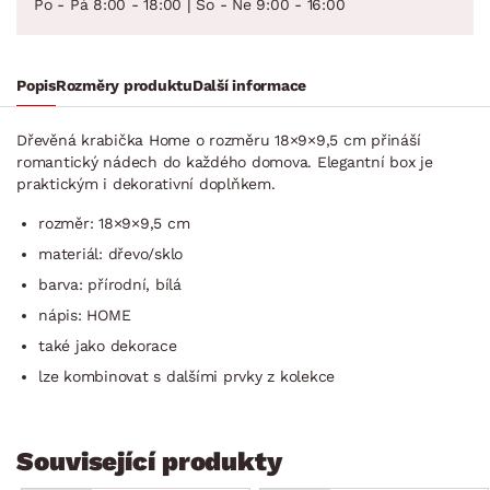
Po - Pá 8:00 - 18:00 | So - Ne 9:00 - 16:00
Popis
Rozměry produktu
Další informace
Dřevěná krabička Home o rozměru 18×9×9,5 cm přináší
romantický nádech do každého domova. Elegantní box je
praktickým i dekorativní doplňkem.
rozměr: 18×9×9,5 cm
materiál: dřevo/sklo
barva: přírodní, bílá
nápis: HOME
také jako dekorace
lze kombinovat s dalšími prvky z kolekce
Související produkty