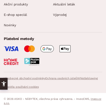
Akční produkty
Aktuální leták
E-shop speciál
Výprodej
Novinky
Platební metody
Všeobecné obchodní podmínky
Ochrana osobních údajů
Whistleblowing
Pravidla používání cookies
© 2026 ASKO - NÁBYTEK, všechna práva vyhrazena. - InveoCMS,
Inveo.cz
s.r.o.