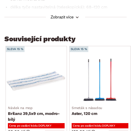
délka tyče nastavitelná (teleskopická): 68–120 cm
použití: univerzální (vhodný na všechny typy podlah)
Zobrazit více
dosažení obtížně přístupných míst, jako jsou např. podlahy
pod nábytkem
Související produkty
potah z kvalitního mikrovlákna se speciálními štětinami
vyměnitelné náhradní návleky
SLEVA 15 %
SLEVA 15 %
výborná absorpce špíny
rychleschnoucí
praktický a všestranný úklidový nástroj
otvor pro zavěšení
Návlek na mop
Smeták s násadou
Brilanz 39,5x9 cm, modro-
Aster, 120 cm
bílý
Cena po zadání kódu DOPLNKY
Cena po zadání kódu DOPLNKY