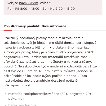
Volejte
232 000 222
, volba 2
Po - Pá 8:00 - 18:00 | So - Ne 9:00 - 16:00
Popis
Rozměry produktu
Další informace
Praktický podlahový plochý mop s mikrovláknem a
teleskopickou tyčí je ideální pro úklid domácnosti. Mopová
hlava je vyrobena z bílého mikro vlákenného materiálu
s modrými pruhy, který je složen z 80% polyesteru a 20%
polyamidu. Tato kombinace materiálů umožňuje mopu
efektivně zachytávat prach, nečistoty a vlhkost z různých
povrchů. Teleskopickou tyč v moderní modro-bílé barvě lze
nastavit od 68 cm do 120 cm, čímž si můžete jednoduše
přizpůsobit délku podle svých potřeb a pohodlí. Tato
nastavitelná délka usnadňuje dosažení obtížně
přístupných míst.
materiál: ocel/plast/mi­krovlákno (80% polyester, 20%
polyamid)
barva: modrá/bílá