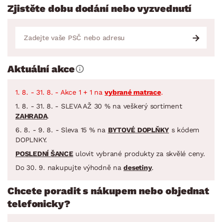
Zjistěte dobu dodání nebo vyzvednutí
Aktuální akce
1. 8. - 31. 8. - Akce 1 + 1 na
vybrané matrace
.
1. 8. - 31. 8. - SLEVA AŽ 30 % na veškerý sortiment
ZAHRADA
.
6. 8. - 9. 8. - Sleva 15 % na
BYTOVÉ DOPLŇKY
s kódem
DOPLNKY.
POSLEDNÍ ŠANCE
ulovit vybrané produkty za skvělé ceny.
Do 30. 9. nakupujte výhodně na
desetiny
.
Chcete poradit s nákupem nebo objednat
telefonicky?